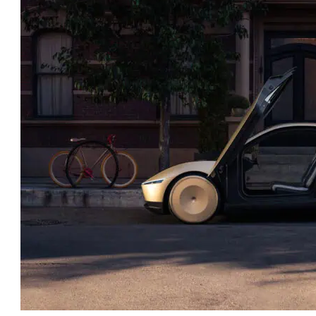
טו
ייע
תפ
צד