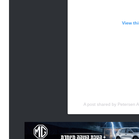
View th
A post shared by Peterse