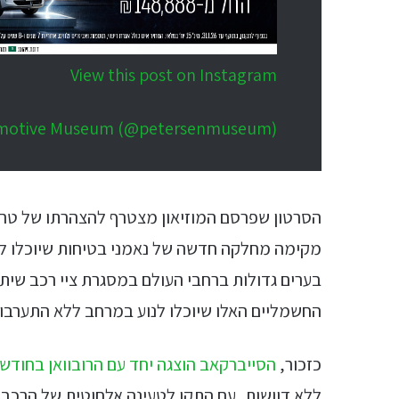
View this post on Instagram
tomotive Museum (@petersenmuseum)
הסרטון שפרסם המוזיאון מצטרף להצהרתו של טר
מקימה מחלקה חדשה של נאמני בטיחות שיוכלו לש
בערים גדולות ברחבי העולם במסגרת ציי רכב שיתו
החשמליים האלו שיוכלו לנוע במרחב ללא התערבות
כזכור,
הסייברקאב הוצגה יחד עם הרובוואן בחודש אוק
ללא דוושות, עם התקן לטעינה אלחוטית של הרכב 