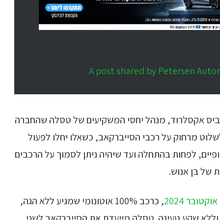
A post shared by Petersen Au
ביס אקסלרוד, מנהל יחסי המשקיעים של טסלה שהחברה
לוט מרחוק על רכבי הסייברקאב, כשאלו יחלו לפעול
פיים, לפחות בהתחלה ועד שיהיה ניתן לסמוך על הרכבים
 של בן אנוש.
טובר 2024
, כרכב 100% אוטונומי שמגיע ללא הגה,
וללא שקע טעינה. טסלה מייעדת את הסייברקאב לשני