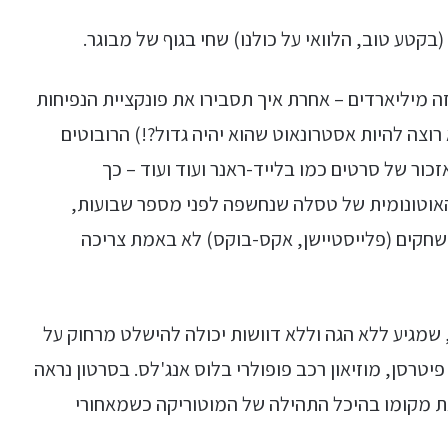
בקטע טוב, הלוואי על כולנו) שחי בגוף של מבוגר.
ה מיליארדים – אחרת איך תסבירו את פונקציית הנפיחות
מכירים ילד שלא רוצה להיות אסטרונאוט שהוא יהיה גדול?!) הרובוטים
זכור של סרטים כמו בלייד-ראנר ועוד ועוד – כך
אוטונומית של טסלה שנחשפה לפני מספר שבועות,
שחקים (פלייסטיישן, אקס-בוקס) לא באמת צריכה
 שמגיע ללא הגה וללא דוושות יכולה להישלט מרחוק על
יטרסן, מוזיאון רכב פופולרי בלוס אנג'לס. בסרטון נראה
את מקומו בהיכל התהילה של המוטוריקה כשמאחורי