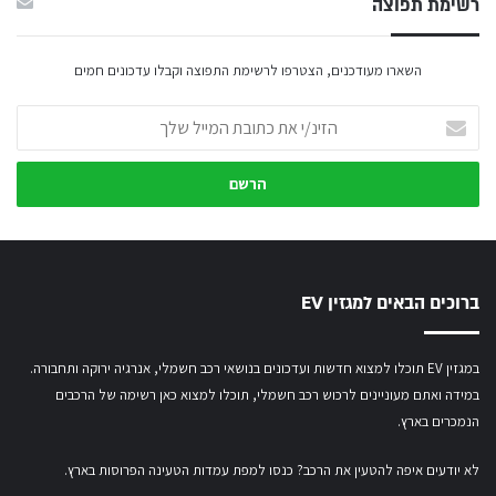
רשימת תפוצה
השארו מעודכנים, הצטרפו לרשימת התפוצה וקבלו עדכונים חמים
הזינ/י
את
כתובת
המייל
שלך
ברוכים הבאים למגזין EV
במגזין EV תוכלו למצוא חדשות ועדכונים בנושאי רכב חשמלי, אנרגיה ירוקה ותחבורה.
במידה ואתם מעוניינים לרכוש רכב חשמלי,
תוכלו למצוא כאן רשימה של הרכבים
הנמכרים בארץ.
לא יודעים איפה להטעין את הרכב? כנסו
למפת עמדות הטעינה הפרוסות בארץ
.