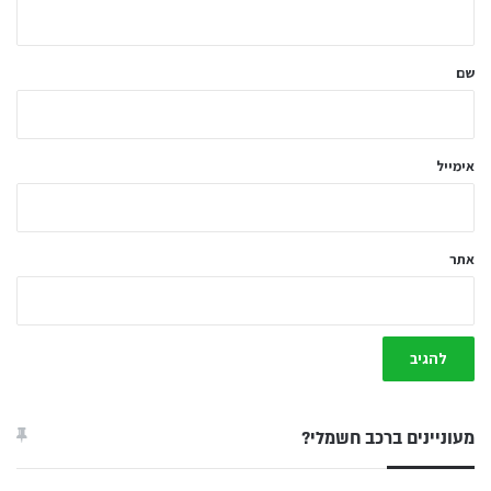
ה
ש
ל
שם
ך
*
אימייל
אתר
מעוניינים ברכב חשמלי?