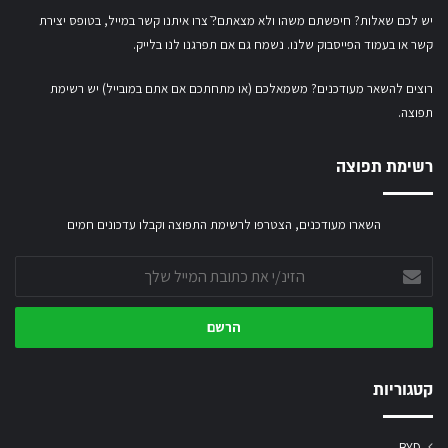
יש לכם שאלות? חיפשתם משהו ולא מצאתם?ֿ צרו איתנו קשר במייל,
בטופס יצירת
קשר
או
בעמוד הפייסבוק שלנו
. נשמח גם אם תפרגנו לנו בלייק.
רוצים להשאר מעודכנים? משמאלכם (או מתחתכם אם אתם במובייל) יש רשימת
תפוצה.
רשימת תפוצה
השארו מעודכנים, הצטרפו לרשימת התפוצה וקבלו עדכונים חמים
הזינ/י
את
כתובת
המייל
שלך
קטגוריות
BYD