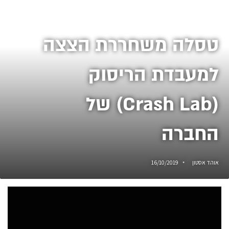
טסלה משחררת הצצה
למעבדת הריסוק
(Crash Lab) של
החברה
אוהד אסטון
16/10/2019