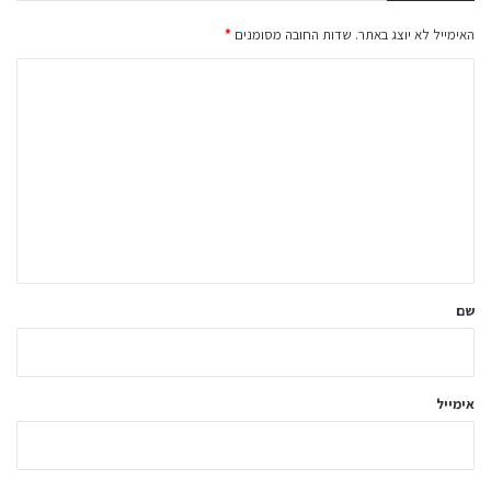
האימייל לא יוצג באתר.
שדות החובה מסומנים
*
ה
ת
ג
ו
ב
ה
ש
ל
שם
ך
*
אימייל