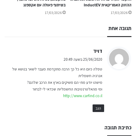
ההזנק האמריקאית InductEV
בשיתוף פעולה עם אקספנג
17/03/2026
17/03/2026
תגובה אחת
ה
דויד
ג
25/06/2020 בשעה 20:49
י
טסלה כיום היא כל כך הרבה מתקדמת מעבר לשאר בנושא של
ב
אנרגיה חשמלית
:
מישהו יודע מתי הם משיקים בארץ את הרכב שלהם?
ומי מהאלטרנטיבות החשמליות שכדאי לי לבחור
http://www.carfind.co.il
הגב
כתיבת תגובה