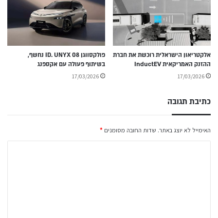
אלקטריאון הישראלית רוכשת את חברת
פולקסווגן ID. UNYX 08 נחשף,
ההזנק האמריקאית InductEV
בשיתוף פעולה עם אקספנג
17/03/2026
17/03/2026
כתיבת תגובה
האימייל לא יוצג באתר.
שדות החובה מסומנים
*
ה
ת
ג
ו
ב