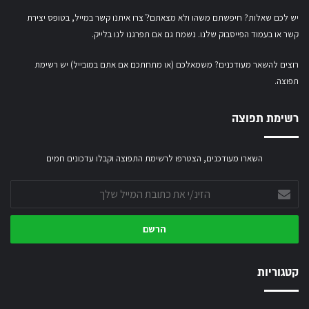
יש לכם שאלות? חיפשתם משהו ולא מצאתם?ֿ צרו איתנו קשר במייל,
בטופס יצירת
קשר
או
בעמוד הפייסבוק שלנו
. נשמח גם אם תפרגנו לנו בלייק.
רוצים להשאר מעודכנים? משמאלכם (או מתחתכם אם אתם במובייל) יש רשימת
תפוצה.
רשימת תפוצה
השארו מעודכנים, הצטרפו לרשימת התפוצה וקבלו עדכונים חמים
הזינ/י
את
כתובת
המייל
שלך
קטגוריות