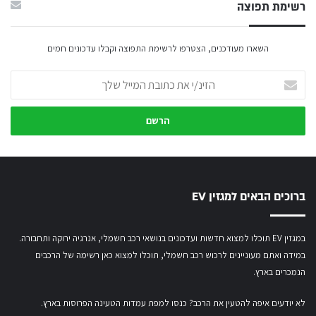
רשימת תפוצה
השארו מעודכנים, הצטרפו לרשימת התפוצה וקבלו עדכונים חמים
הזינ/י
את
כתובת
המייל
שלך
ברוכים הבאים למגזין EV
במגזין EV תוכלו למצוא חדשות ועדכונים בנושאי רכב חשמלי, אנרגיה ירוקה ותחבורה.
במידה ואתם מעוניינים לרכוש רכב חשמלי,
תוכלו למצוא כאן רשימה של הרכבים
הנמכרים בארץ.
לא יודעים איפה להטעין את הרכב? כנסו
למפת עמדות הטעינה הפרוסות בארץ
.