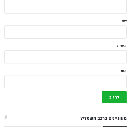
ה
ש
ל
שם
ך
*
אימייל
אתר
מעוניינים ברכב חשמלי?