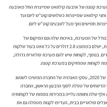
ערכת קטנה של ארבעה קילוואט שמייצרת החל מארבעה
וחצי קילוואט שמייצרות כשלושים קוט"ש ליום ועד
יצרות חמישים ואף מעל לשבעים קוט"ש ליום.
 בגודל של המערכת, באיכות שלה וגם המיקום של
הלקוחות. לדוגמא, מי שגר באריזונה בארצות הברית, ישלם בממוצע 2.8 דולרים על כל וואט בעוד שלקוח
ו יורק ישלם בממוצע על אותו וואט 3.4 דולרים. בנוסף, לקוחות שיש להם מערכת סולארית גדולה,
ומת לקוחות שמחזיקים במערכת קטנה.
לאסטרטגיה של טסלה יש תוצאות וברבעון הראשון של 2020, עסקי האנרגיה של החברה המשיכו לשגשג
י הדיווחים של טסלה לסוף הרבעון הראשון, החברה
לף שלה וחוותה עלייה במכירות נוספות של לקוחותיה
לים סולאריים בבית, העדיפו לקנות מטסלה גם את