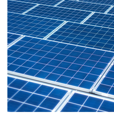
טו
ייע
תפ
צד