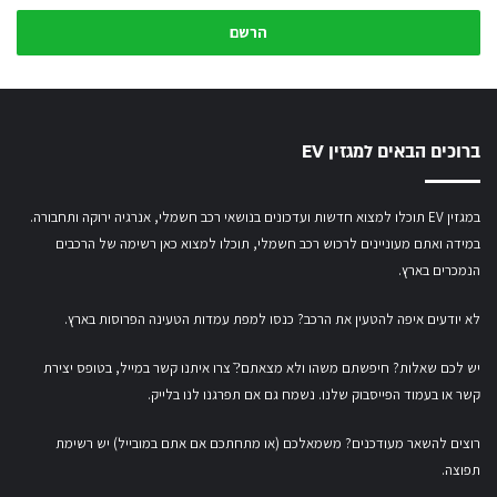
י
נ
/
י
א
ת
ברוכים הבאים למגזין EV
כ
ת
ו
במגזין EV תוכלו למצוא חדשות ועדכונים בנושאי רכב חשמלי, אנרגיה ירוקה ותחבורה.
ב
במידה ואתם מעוניינים לרכוש רכב חשמלי,
תוכלו למצוא כאן רשימה של הרכבים
ת
ה
הנמכרים בארץ.
מ
י
לא יודעים איפה להטעין את הרכב? כנסו
למפת עמדות הטעינה הפרוסות בארץ
.
י
ל
יש לכם שאלות? חיפשתם משהו ולא מצאתם?ֿ צרו איתנו קשר במייל,
בטופס יצירת
ש
קשר
או
בעמוד הפייסבוק שלנו
. נשמח גם אם תפרגנו לנו בלייק.
ל
ך
רוצים להשאר מעודכנים? משמאלכם (או מתחתכם אם אתם במובייל) יש רשימת
תפוצה.