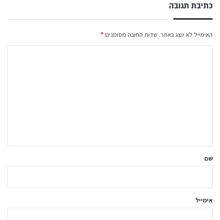
כתיבת תגובה
האימייל לא יוצג באתר.
שדות החובה מסומנים
*
ה
ת
ג
ו
ב
ה
ש
ל
שם
ך
*
אימייל