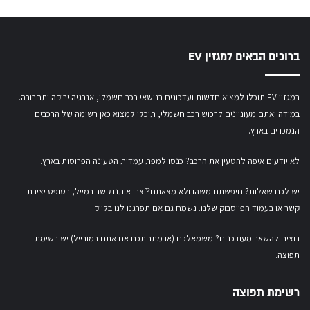
ברוכים הבאים למגזין EV
במגזין EV תוכלו למצוא חדשות ועדכונים בנושאי רכב חשמלי, אנרגיה ירוקה ותחבורה.
במידה ואתם מעוניינים לרכוש רכב חשמלי,
תוכלו למצוא כאן רשימה של הרכבים
הנמכרים בארץ.
לא יודעים איפה להטעין את הרכב? כנסו
למפת עמדות הטעינה הפרוסות בארץ
.
יש לכם שאלות? חיפשתם משהו ולא מצאתם?ֿ צרו איתנו קשר במייל,
בטופס יצירת
קשר
או
בעמוד הפייסבוק שלנו
. נשמח גם אם תפרגנו לנו בלייק.
רוצים להשאר מעודכנים? משמאלכם (או מתחתכם אם אתם במובייל) יש רשימת
תפוצה.
רשימת תפוצה