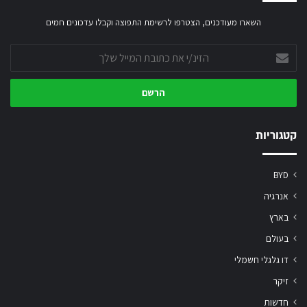
השארו מעודכנים, הצטרפו לרשימת התפוצה וקבלו עדכונים חמים
הזינ/י
את
כתובת
המייל
שלך
קטגוריות
BYD
אנרגיה
בארץ
בעולם
דו גלגלי חשמלי
זיקר
חדשות