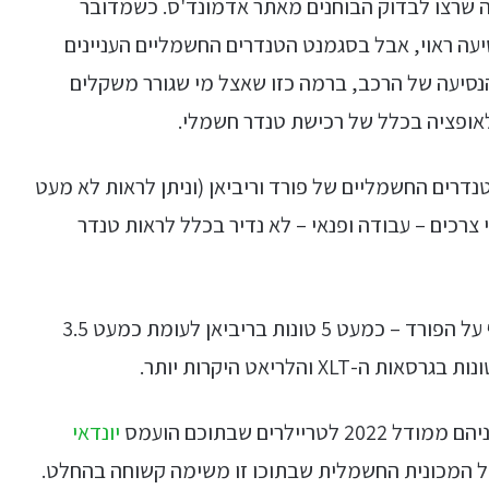
ק מה שרצו לבדוק הבוחנים מאתר אדמונד'ס. כשמדובר
סיעה ראוי, אבל בסגמנט הטנדרים החשמליים העניינים
סיעה של הרכב, ברמה כזו שאצל מי שגורר משקלים
לאופציה בכלל של רכישת טנדר חשמלי.
נדרים החשמליים של פורד וריביאן (וניתן לראות לא מעט
 צרכים – עבודה ופנאי – לא נדיר בכלל לראות טנדר
על הנייר, ה-R1T של ריביאן מציג כושר גרירה עדיף על הפורד – כמעט 5 טונות בריביאן לעומת כמעט 3.5
רים שבתוכם הועמס
יונדאי
של המכונית החשמלית שבתוכו זו משימה קשוחה בהחלט.