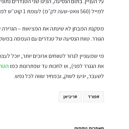
למייל (560 וואט-שעה לק״מ) לעומת 1 קוט״ש למייל שצרך הפורד (625 וואט-שעה לק״מ).
מסקנת המבחן לא שינתה את המציאות – הגרירה ע
הגורר. טווח הנסיעה של טנדרים עם העמסה במשקלים כאלו עומד על
מי שמעוניין לגרור לטווחים ארוכים יותר, יוכל לע
את הנגרר לפני), או לחכות עד שפתרונות כמו
הטרי
לשעבר, יגיעו לשוק, ובמחיר שווה לכל נפש.
פורד
ריביאן
מאמרים נוספים