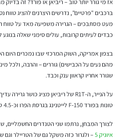
אז מי גורר יותר טוב – ריביאן או פורד? זה בדיו
ברכבים "פרטיים", נדרשים היצרנים להציג טווח נ
מעט מסתבכים – הגרירה משפיעה מאד על טווח הנ
כבדים לעיתים קרובות, עולים סימני שאלה בנוגע 
בצפון אמריקה, השוק המרכזי שבו נמכרים היום הט
מהם נעים על הכבישים) גוררים – והרבה, ולכל מיני
שגורר אחריו קראוון ענק וכבד.
טונות בפורד F-150 לייטנינג בגרסת הפרו וכ-4.5 טונות בגרסאות ה-XLT והלריאט היקרות יותר.
לצורך המבחן, נרתמו שני הטנדרים החשמליים, שניהם ממודל 2022 לטרייל
איוניק 5
– ולגרור כזה משקל גם של הטריילר וגם 