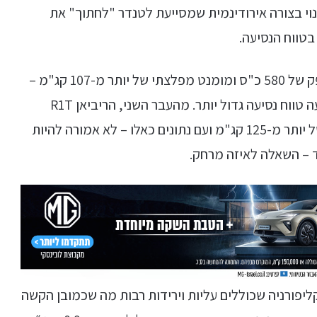
נוי בצורה אירודינמית שמסייעת לטנדר "לחתוך" את
בטווח הנסיעה.
הפורד F-150 לייטנינג שהתייצב למבחן מציע הספק של 580 כ"ס ומומנט מפלצתי של יותר מ-107 קג"מ –
רכב המבחן הגיע גם עם סוללה גדולה יותר, שמציעה טווח נסיעה גדול יותר. מהעבר השני, הריביאן R1T
שהגיע למבחן מציע הספק של 835 כ"ס ומומנט של יותר מ-125 קג"מ ועם נתונים כאלו – לא אמורה להיות
 – השאלה לאיזה מרחק.
 בכבישים באזור קליפורניה שכוללים עליות וירידות רבות מה שכמובן הקשה