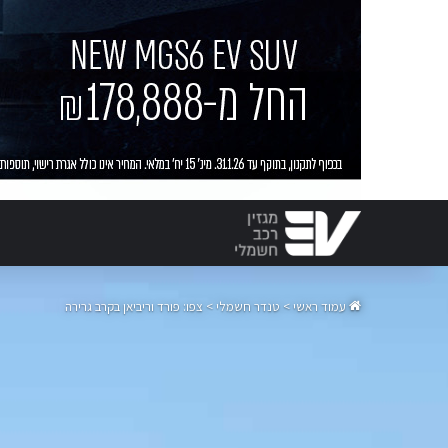
עמוד ראשי
>
טנדר חשמלי
>
צפו: פורד וריביאן בקרב גרירה