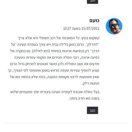
הגב
ה
נועם
ג
15/07/2021 בשעה 13:27
י
קשקוש במיץ. כל הפואנטה של רכב חשמלי היא שלא צריך
ב
״לתדלק״. הרכב נטען בלילה בבית ויש צורך בעמדת טעינה ״על
:
הדרך״ רק בנסיעות ארוכות במיוחד (כמו לאילת). גם במקרה של
נסיעה ארוכה, רכבי טסלה מכירים את מיקומי עמדות הטעינה
ויודעים את מצב הסוללה ולכן כאשר מנווטים למרחק גדול הרכב
מציע להוסיף עצירות טעינה מראש באופן אוטומטי לפי הצורך, כך
שאין משמעות לריבוי מקומות הטענה, בטח שלא בכמות כמו של
תחנות דלק.
בעל טסלה שנכנס לעמדת טעינה ציבורית יותר מפעמיים שלוש
בשנה הוא חריג ביותר.
הגב