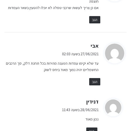
חוצפה
ב
אם כן צריך לעשות שרכבי טסלה לא יוכלו להטעין בשאר העמדות
:
הגב
ה
אבי
ג
27/06/2021 בשעה 02:03
י
עד שלא יקימו עמדות הטענה מהירות בכל תחנת דלק, סך הרכבים
ב
החשמליים יהיה נמוך מאוד ביחס לשוק
:
הגב
ה
דנידין
ג
28/06/2021 בשעה 11:43
י
נכון מאוד
ב
: