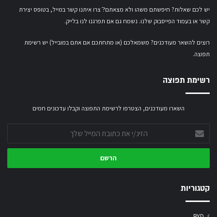
יש לכם שאלות? חיפשתם משהו ולא מצאתם?ֿ צרו איתנו קשר במייל,
בטופס יצירת
קשר
או
בעמוד הפייסבוק שלנו
. נשמח גם אם תפרגנו לנו בלייק.
רוצים להשאר מעודכנים? משמאלכם (או מתחתכם אם אתם במובייל) יש רשימת
תפוצה.
רשימת תפוצה
השארו מעודכנים, הצטרפו לרשימת התפוצה וקבלו עדכונים חמים
הזינ/י
את
כתובת
המייל
שלך
קטגוריות
BYD