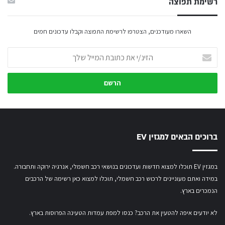
רשימת תפוצה
השארו מעודכנים, הצטרפו לרשימת התפוצה וקבלו עדכונים חמים
הזינ/י
את
כתובת
המייל
שלך
ברוכים הבאים למגזין EV
במגזין EV תוכלו למצוא חדשות ועדכונים בנושאי רכב חשמלי, אנרגיה ירוקה ותחבורה.
במידה ואתם מעוניינים לרכוש רכב חשמלי,
תוכלו למצוא כאן רשימה של הרכבים
הנמכרים בארץ.
לא יודעים איפה להטעין את הרכב? כנסו
למפת עמדות הטעינה הפרוסות בארץ
.