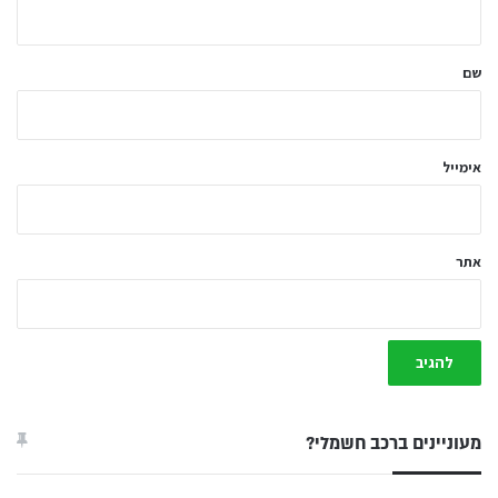
ש
ל
שם
ך
*
אימייל
אתר
מעוניינים ברכב חשמלי?