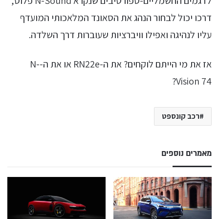
לדגמים החשמליים-ספורטיבים שנקרא N-Sound פלוס,
דרכו יכול לבחור הנהג את הסאונד המלאכותי המועדף
עליו לנהיגה ואפילו וויברציות שעוברות דרך השלדה.
אז את מי הייתם לוקחים? את ה-RN22e או את ה-N-
Vision 74?
רכב קונספט
מאמרים נוספים