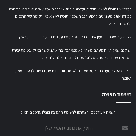
במגזין EV תוכלו למצוא חדשות ועדכונים בנושאי רכב חשמלי, אנרגיה ירוקה ותחבורה.
במידה ואתם מעוניינים לרכוש רכב חשמלי,
תוכלו למצוא כאן רשימה של הרכבים
הנמכרים בארץ.
לא יודעים איפה להטעין את הרכב? כנסו
למפת עמדות הטעינה הפרוסות בארץ
.
יש לכם שאלות? חיפשתם משהו ולא מצאתם?ֿ צרו איתנו קשר במייל,
בטופס יצירת
קשר
או
בעמוד הפייסבוק שלנו
. נשמח גם אם תפרגנו לנו בלייק.
רוצים להשאר מעודכנים? משמאלכם (או מתחתכם אם אתם במובייל) יש רשימת
תפוצה.
רשימת תפוצה
השארו מעודכנים, הצטרפו לרשימת התפוצה וקבלו עדכונים חמים
הזינ/י
את