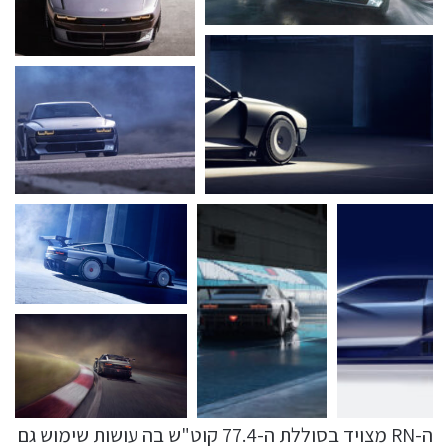
ה-RN מצויד בסוללת ה-77.4 קוט"ש בה עושות שימוש גם