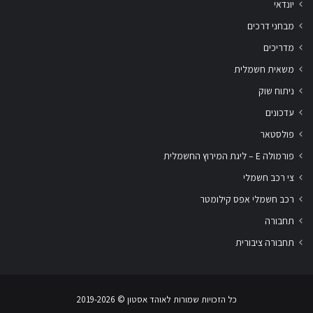
יונדאי
מבחני דרכים
מדריכים
משאית חשמלית
ניתוח שוק
עדכונים
פולסטאר
פורמולה E – ליגת המירוץ החשמלית
צי רכב חשמלי
רכב חשמלי אפס קילומטר
תחבורה
תחבורה ציבורית
שלום
אני
הצ'אטבוט של האתר!
כל הזכויות שמורות לאוהד אסטון ‏© 2019-2026
צריך עזרה? התחל