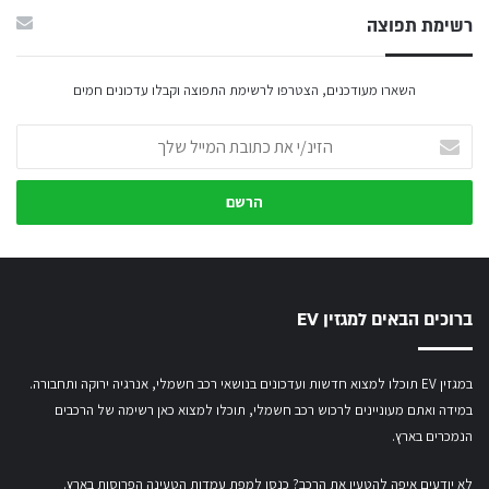
רשימת תפוצה
השארו מעודכנים, הצטרפו לרשימת התפוצה וקבלו עדכונים חמים
הזינ/י
את
כתובת
המייל
שלך
ברוכים הבאים למגזין EV
במגזין EV תוכלו למצוא חדשות ועדכונים בנושאי רכב חשמלי, אנרגיה ירוקה ותחבורה.
במידה ואתם מעוניינים לרכוש רכב חשמלי,
תוכלו למצוא כאן רשימה של הרכבים
הנמכרים בארץ.
לא יודעים איפה להטעין את הרכב? כנסו
למפת עמדות הטעינה הפרוסות בארץ
.