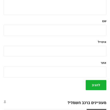
ה
ש
ל
שם
ך
*
אימייל
אתר
מעוניינים ברכב חשמלי?