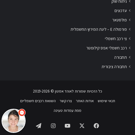
ניתוח שוק
עדכונים
פולסטאר
פורמולה E – ליגת המירוץ החשמלית
צי רכב חשמלי
רכב חשמלי אפס קילומטר
תחבורה
תחבורה ציבורית
שלום
אני
הצ'אטבוט של האתר!
כל הזכויות שמורות לאוהד אסטון ‏© 2019-2026
צריך עזרה? התחל
שיחה.
תנאי שימוש
אודות האתר
צרו קשר
השוואת רכבים חשמליים
מפת עמדות טעינה
Telegram
Instagram
YouTube
Facebook
X