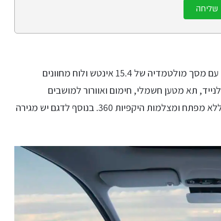
שליחה
הרכב מציע אבזור עשיר כבר ברמת הכניסה (פרו), עם מסך מולטמדיה של 15.4 אינטש ולוח מחוונים
נה אלחוטי לנייד, תא מטען חשמלי, חימום ואוורור למושבים
הקדמיים, הכהיית חלונות אחוריים, כניסה ונסיעה ללא מפתח ומצלמות היקפיות 360. בנוסף לדגם יש מגירה