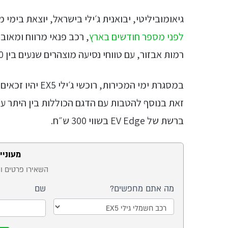
גיאומוביליטי, יבואנית ג׳ילי בישראל, יוצאת בימי מכירות לדגם ה-EX5 החדש
לפני מספר חודשים בארץ
רמות אבזור, עם טווחי נסיעה מוצהרים שנעים בין 410 ל-430 ק״מ לפי התקן.
זאת בנוסף להטבות עם הדגם הכוללות בין היתר עמ
ברשת של EV Edge בשווי 300 ש״ח.
מעונייני
טופס
השאירו פרטים ונ
ייעוץ -
מה אתם מחפשים?
שם
דגם
של
מה
רכב