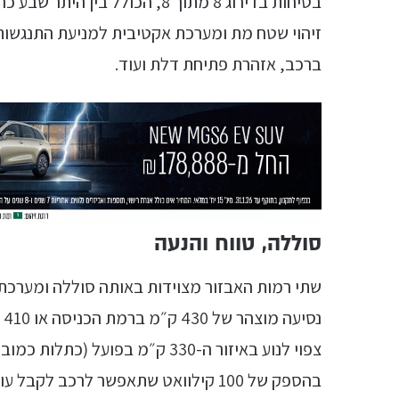
בטיחות בדירוג 8 מתוך 8, הכולל 
זיהוי שטח מת ומערכת אקטיבית למניעת התנגשות 
ברכב, אזהרת פתיחת דלת ועוד.
סוללה, טווח והנעה
נ
צפוי לנוע באיזור ה-330 ק״מ בפוע
בהספק של 100 קילוואט שתאפשר לרכב לקבל עוד 100 ק״מ של טווח נסיעה ברבע שעה של טעינה.