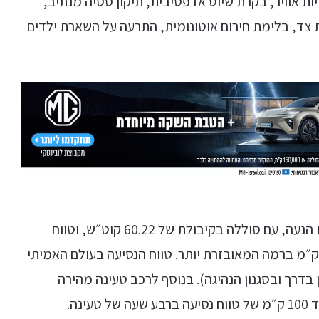
בין היתר שבע כריות אוויר, בקרת שיוט אדפטיבית, תיקון סטיה מנתיב,
צד, בלימת חירום אוטונומית, התרעה על השארת ילדים
שתי רמות האבזור מצוידות באותה סוללה ומערכת הנעה, עם סוללה בקיבולת של 60.22 קוט״ש, וטווח
סיעה מוצהר של 430 ק״מ ברמת הכניסה או 410 ק״מ ברמה המאובזרת יותר. טווח הנסיעה בעולם האמיתי
ל (כתלות כמובן בדרך ובסגנון הנהיגה). בנוסף לרכב טעינה מהירה