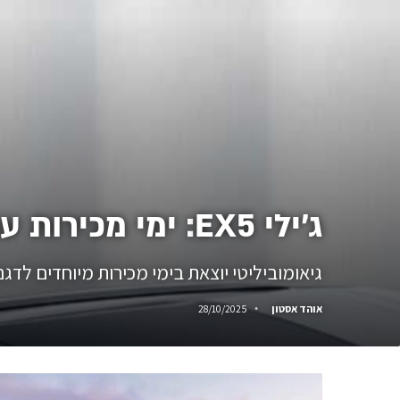
ג׳ילי EX5: ימי מכירות עם הטבות ומימון משתלמים
גיאומוביליטי יוצאת בימי מכירות מיוחדים לדגם ג׳ילי EX5 הכוללים מימון, עמדת טעינה ביתית ומגוון הטבות שונות עד ל-.10
אוהד אסטון
28/10/2025