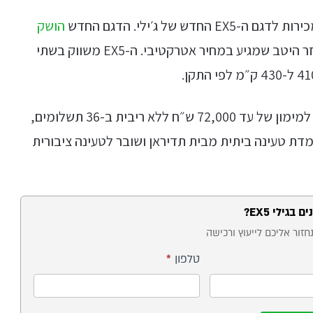
 של ג׳ילי. הדגם החדש
הושק
, רכב פנאי מרווח ומאובזר היטב שמגיע במחיר אטרקטיבי. ה-EX5 משווק בשתי
במסגרת ימי המכירות, רוכשי ג׳ילי EX5 יהיו זכאים למימון של עד 72,000 ש״ח ללא ריבית ב-36 תשלומים,
דת טעינה ביתית מבית תדיראן ושובר לטעינה ציבורית
ם בגילי EX5?
חזור אליכם לייעוץ ורכישה
טלפון
*