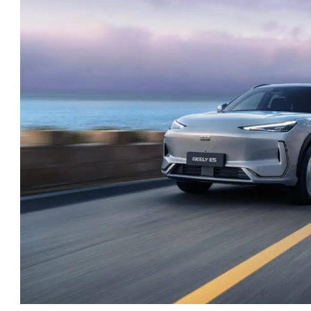
טו
ייע
תפ
צד