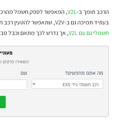
הרכב תומך ב-
V2L
, המאפשר לספק חשמל מהרכב ל
בעתיד תמיכה גם ב-V2V, שתאפשר להטעין רכב חשמלי אחר ישירות מה-EX5 (נציין שניתן
חשמלי גם עם V2L
, אך נדרש לכך מתאם וכבל סבת
מעונייני
טופס
השאירו פרטים ונ
ייעוץ -
מה אתם מחפשים?
שם
דגם
של
מה
רכב
אתם
חשמלי
מחפשים?