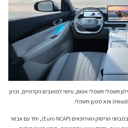
נורמי עם וילון חשמלי חשמלי אטום, עיסוי למושבים הקדמיים, זכרון
בתחום הבטיחות הרכב זכה לחמישה כוכבי ריסוק במבחני הריסוק האירופאים (Euro NCAP), יחד עם אבזור