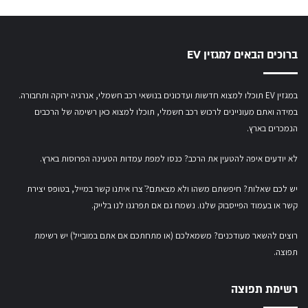
ברוכים הבאים למגזין EV
במגזין EV תוכלו למצוא חדשות ועדכונים בנושאי רכב חשמלי, אנרגיה ירוקה ותחבורה.
במידה ואתם מעוניינים לרכוש רכב חשמלי,
תוכלו למצוא כאן רשימה של הרכבים
הנמכרים בארץ.
לא יודעים איפה להטעין את הרכב? כנסו
למפת עמדות הטעינה הפרוסות בארץ
.
יש לכם שאלות? חיפשתם משהו ולא מצאתם?ֿ צרו איתנו קשר במייל,
בטופס יצירת
קשר
או
בעמוד הפייסבוק שלנו
. נשמח גם אם תפרגנו לנו בלייק.
רוצים להשאר מעודכנים? משמאלכם (או מתחתכם אם אתם במובייל) יש רשימת
תפוצה.
רשימת תפוצה