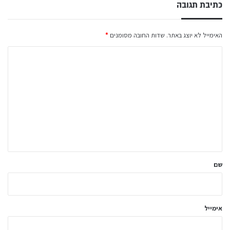
כתיבת תגובה
האימייל לא יוצג באתר.
שדות החובה מסומנים
*
ה
ת
ג
ו
ב
ה
ש
ל
שם
ך
*
אימייל