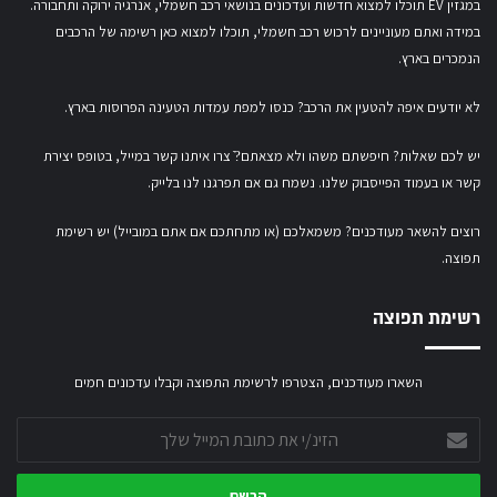
במגזין EV תוכלו למצוא חדשות ועדכונים בנושאי רכב חשמלי, אנרגיה ירוקה ותחבורה.
במידה ואתם מעוניינים לרכוש רכב חשמלי,
תוכלו למצוא כאן רשימה של הרכבים
הנמכרים בארץ.
לא יודעים איפה להטעין את הרכב? כנסו
למפת עמדות הטעינה הפרוסות בארץ
.
יש לכם שאלות? חיפשתם משהו ולא מצאתם?ֿ צרו איתנו קשר במייל,
בטופס יצירת
קשר
או
בעמוד הפייסבוק שלנו
. נשמח גם אם תפרגנו לנו בלייק.
רוצים להשאר מעודכנים? משמאלכם (או מתחתכם אם אתם במובייל) יש רשימת
תפוצה.
רשימת תפוצה
השארו מעודכנים, הצטרפו לרשימת התפוצה וקבלו עדכונים חמים
הזינ/י
את
כתובת