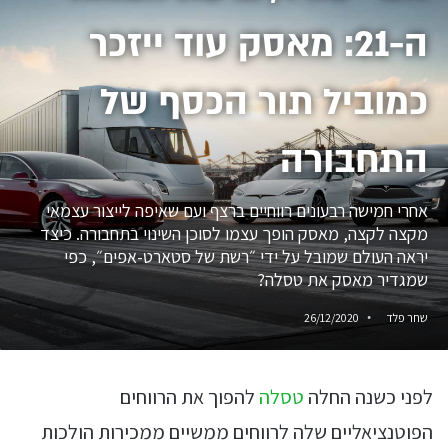
ה-21: מאסק עוד ייזכר
כמוביל תור הכסף של
התחבורה
אחרי חמישה רבעונים רווחיים ברצף ועם שאיפה לייצור עצמאי
מקצה לקצה, מאסק הופך עצמו לסוכן השינוי בתחבורה. כיצד
יראה העולם שמובל על ידי ״רשת של סטארט-אפים״, כפי
שמגדיר מאסק את טסלה?
שחר פלד
26/12/2020
לפני כשנה החלה
טסלה
להפוך את הרווחים
הפוטנציאליים שלה לרווחים ממשיים ממכירות הולכות