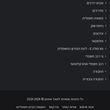
מבחני דרכים
מדריכים
משאית חשמלית
ניתוח שוק
עדכונים
פולסטאר
פורמולה E – ליגת המירוץ החשמלית
צי רכב חשמלי
רכב חשמלי אפס קילומטר
תחבורה
תחבורה ציבורית
שלום
אני
הצ'אטבוט של האתר!
כל הזכויות שמורות לאוהד אסטון ‏© 2019-2026
צריך עזרה? התחל
שיחה.
תנאי שימוש
אודות האתר
צרו קשר
השוואת רכבים חשמליים