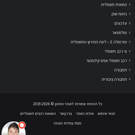
משאית חשמלית
ניתוח שוק
עדכונים
פולסטאר
פורמולה E – ליגת המירוץ החשמלית
צי רכב חשמלי
רכב חשמלי אפס קילומטר
תחבורה
תחבורה ציבורית
שלום
אני
הצ'אטבוט של האתר!
כל הזכויות שמורות לאוהד אסטון ‏© 2019-2026
צריך עזרה? התחל
שיחה.
תנאי שימוש
אודות האתר
צרו קשר
השוואת רכבים חשמליים
מפת עמדות טעינה