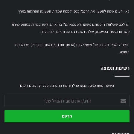
לא יודעים איפה להטעין את הרכב? כנסו
למפת עמדות הטעינה הפרוסות בארץ
.
יש לכם שאלות? חיפשתם משהו ולא מצאתם?ֿ צרו איתנו קשר במייל,
בטופס יצירת
קשר
או
בעמוד הפייסבוק שלנו
. נשמח גם אם תפרגנו לנו בלייק.
רוצים להשאר מעודכנים? משמאלכם (או מתחתכם אם אתם במובייל) יש רשימת
תפוצה.
רשימת תפוצה
השארו מעודכנים, הצטרפו לרשימת התפוצה וקבלו עדכונים חמים
הזינ/י
את
כתובת
המייל
שלך