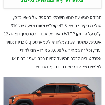
הצטרפו לערוץ EV Magazine בטלגרם
הבוקס מגיע עם מנוע חשמלי בהספק של כ-95 כ"ס,
סוללה בקיבולת של 42.3 קוט"ש וטווח נסיעה של 310
ק"מ על פי תקן WLTP האירופי, אבזור כמו מסך תצוגה 12
אינטש, משטח טעינה אלחוטי לסמארטפון, 6 כריות אוויר
ועוד, וכל זה במחיר של 23,000 אירו – חבילה די
אטרקטיבית לרכב המיועד להיות רכב "שני" בבית או
לאנשים שלא נמצאים הרבה על הכביש.