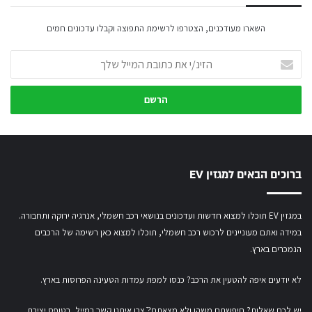
השארו מעודכנים, הצטרפו לרשימת התפוצה וקבלו עדכונים חמים
הזינ/י
את
כתובת
המייל
שלך
ברוכים הבאים למגזין EV
במגזין EV תוכלו למצוא חדשות ועדכונים בנושאי רכב חשמלי, אנרגיה ירוקה ותחבורה.
במידה ואתם מעוניינים לרכוש רכב חשמלי,
תוכלו למצוא כאן רשימה של הרכבים
הנמכרים בארץ.
לא יודעים איפה להטעין את הרכב? כנסו
למפת עמדות הטעינה הפרוסות בארץ
.
יש לכם שאלות? חיפשתם משהו ולא מצאתם?ֿ צרו איתנו קשר במייל,
בטופס יצירת