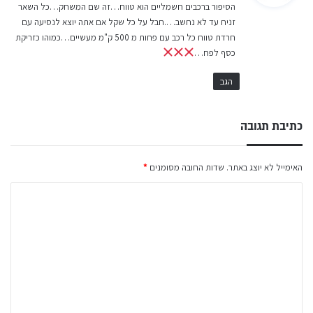
הסיפור ברכבים חשמליים הוא טווח…זה שם המשחק…כל השאר
ב
זניח עד לא נחשב….חבל על כל שקל אם אתה יוצא לנסיעה עם
:
חרדת טווח כל רכב עם פחות מ 500 ק"מ מעשיים…כמוהו כזריקת
כסף לפח…
הגב
כתיבת תגובה
האימייל לא יוצג באתר.
שדות החובה מסומנים
*
ה
ת
ג
ו
ב
ה