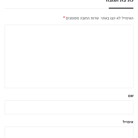
כתיבת תגובה
האימייל לא יוצג באתר.
שדות החובה מסומנים
*
ה
ת
ג
ו
ב
ה
ש
ל
שם
ך
*
אימייל