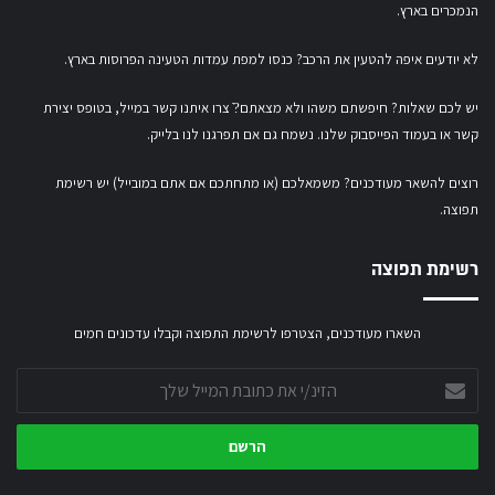
הנמכרים בארץ.
לא יודעים איפה להטעין את הרכב? כנסו
למפת עמדות הטעינה הפרוסות בארץ
.
יש לכם שאלות? חיפשתם משהו ולא מצאתם?ֿ צרו איתנו קשר במייל,
בטופס יצירת
קשר
או
בעמוד הפייסבוק שלנו
. נשמח גם אם תפרגנו לנו בלייק.
רוצים להשאר מעודכנים? משמאלכם (או מתחתכם אם אתם במובייל) יש רשימת
תפוצה.
רשימת תפוצה
השארו מעודכנים, הצטרפו לרשימת התפוצה וקבלו עדכונים חמים
הזינ/י
את
כתובת
המייל
שלך