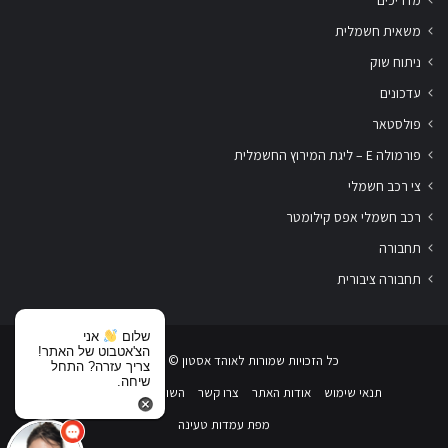
מדריכים
משאית חשמלית
ניתוח שוק
עדכונים
פולסטאר
פורמולה E – ליגת המירוץ החשמלית
צי רכב חשמלי
רכב חשמלי אפס קילומטר
תחבורה
תחבורה ציבורית
שלום
אני
הצ'אטבוט של האתר!
כל הזכויות שמורות לאוהד אסטון ‏© 2019-2026
צריך עזרה? התחל
שיחה.
תנאי שימוש
אודות האתר
צרו קשר
השוואת רכבים חשמליים
מפת עמדות טעינה