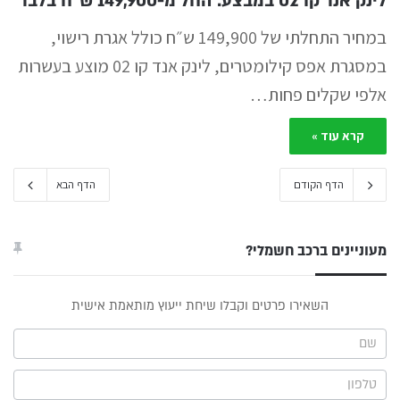
לינק אנד קו 02 במבצע: החל מ-149,900 ש״ח בלבד
במחיר התחלתי של 149,900 ש״ח כולל אגרת רישוי,
במסגרת אפס קילומטרים, לינק אנד קו 02 מוצע בעשרות
אלפי שקלים פחות…
קרא עוד »
הדף הקודם
הדף הבא
מעוניינים ברכב חשמלי?
טופס
השאירו פרטים וקבלו שיחת ייעוץ מותאמת אישית
ייעוץ -
תפריט
צד