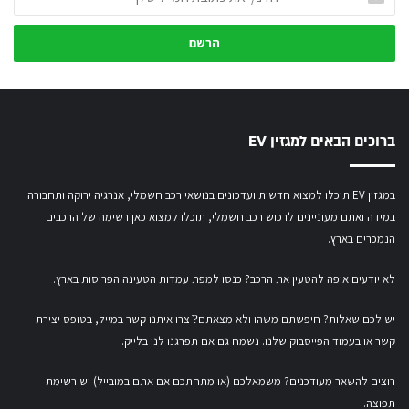
ז
י
נ
/
י
א
ת
ברוכים הבאים למגזין EV
כ
ת
ו
במגזין EV תוכלו למצוא חדשות ועדכונים בנושאי רכב חשמלי, אנרגיה ירוקה ותחבורה.
ב
במידה ואתם מעוניינים לרכוש רכב חשמלי,
תוכלו למצוא כאן רשימה של הרכבים
ת
ה
הנמכרים בארץ.
מ
י
לא יודעים איפה להטעין את הרכב? כנסו
למפת עמדות הטעינה הפרוסות בארץ
.
י
ל
יש לכם שאלות? חיפשתם משהו ולא מצאתם?ֿ צרו איתנו קשר במייל,
בטופס יצירת
ש
קשר
או
בעמוד הפייסבוק שלנו
. נשמח גם אם תפרגנו לנו בלייק.
ל
ך
רוצים להשאר מעודכנים? משמאלכם (או מתחתכם אם אתם במובייל) יש רשימת
תפוצה.