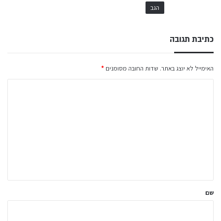
:
הגב
כתיבת תגובה
האימייל לא יוצג באתר.
שדות החובה מסומנים
*
ה
ת
ג
ו
ב
ה
ש
ל
שם
ך
*