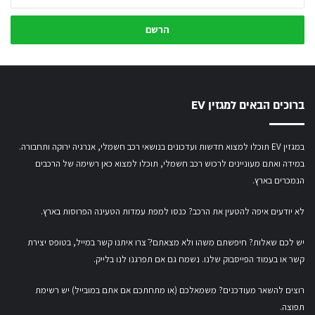
את
כתובת
המייל
שלך
ברוכים הבאים למגזין EV
במגזין EV תוכלו למצוא חדשות ועדכונים בנושאי רכב חשמלי, אנרגיה ירוקה ותחבורה.
במידה ואתם מעוניינים לרכוש רכב חשמלי,
תוכלו למצוא כאן רשימה של הרכבים
הנמכרים בארץ.
לא יודעים איפה להטעין את הרכב? כנסו
למפת עמדות הטעינה הפרוסות בארץ
.
יש לכם שאלות? חיפשתם משהו ולא מצאתם?ֿ צרו איתנו קשר במייל,
בטופס יצירת
קשר
או
בעמוד הפייסבוק שלנו
. נשמח גם אם תפרגנו לנו בלייק.
רוצים להשאר מעודכנים? משמאלכם (או מתחתכם אם אתם במובייל) יש רשימת
תפוצה.