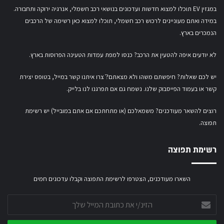
במגזין EV תוכלו למצוא חדשות ועדכונים בנושאי רכב חשמלי, אנרגיה ירוקה ותחבורה.
במידה ואתם מעוניינים לרכוש רכב חשמלי,
תוכלו למצוא כאן רשימה של הרכבים
הנמכרים בארץ.
לא יודעים איפה להטעין את הרכב? כנסו
למפת עמדות הטעינה הפרוסות בארץ
.
יש לכם שאלות? חיפשתם משהו ולא מצאתם?ֿ צרו איתנו קשר במייל,
בטופס יצירת
קשר
או
בעמוד הפייסבוק שלנו
. נשמח גם אם תפרגנו לנו בלייק.
רוצים להשאר מעודכנים? משמאלכם (או מתחתכם אם אתם במובייל) יש רשימת
תפוצה.
רשימת תפוצה
השארו מעודכנים, הצטרפו לרשימת התפוצה וקבלו עדכונים חמים
הזינ/י
את
כתובת