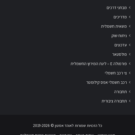
מבחני דרכים
מדריכים
משאית חשמלית
ניתוח שוק
עדכונים
פולסטאר
פורמולה E – ליגת המירוץ החשמלית
צי רכב חשמלי
רכב חשמלי אפס קילומטר
תחבורה
תחבורה ציבורית
שלום
אני
הצ'אטבוט של האתר!
כל הזכויות שמורות לאוהד אסטון ‏© 2019-2026
צריך עזרה? התחל
שיחה.