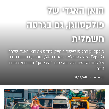
הואן האגדי של
פולקסווגן, גם בגרסה
חשמלית
פולקסווגן החליטו לעשות רימייק ולחדש את הואן האגדי שלהם
(Type 2) שהיה פופולארי בשנות ה-60, וזוהה עם תרבות הנגד
של שנות השישים. הוא זכה לכינוי "היפי-ואן״. זוכרים את הדבר
הזה?
המערכת
31/03/2019