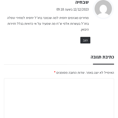
ה
שבחיה
ג
12/12/2023 בשעה 09:18
י
מחירים מוגזמים יחסית למה שנמכר בחו״ל יחסית למחירי טסלה
ב
בחו״ל בעשרות אלפי ש״ח מה שמעיד על אי כדאיות בגלל חזירות
:
היבואן.
הגב
כתיבת תגובה
האימייל לא יוצג באתר.
שדות החובה מסומנים
*
ה
ת
ג
ו
ב