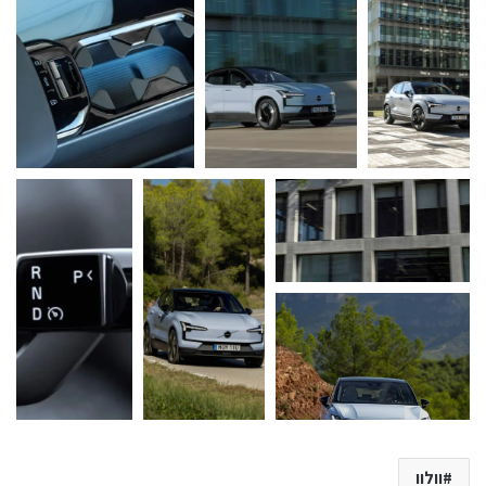
וולוו