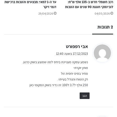
רכב חשמלי חדש ב-135 אלף ש״ח:
עד ה-1 למאי: מבצעים והטבות ברכישת
לובינסקי חוגגת 90 שנים עם הטבות
דגמי זיקר
29/04/2026
04/05/2026
2 תגובות
ה
אבי רפפורט
ג
17/12/2023 בשעה 12:40
י
נשמע עסקה מעניינת ביחס למה שמוצע בשוק כרגע.
ב
מותן יוקרתי
:
מחיר בסיס יחסית זול
רק הטווח והגודל בעייתי.
250 אלף ל3.7 ל100 זה נדיר בשוק המקומי כאן
הגב