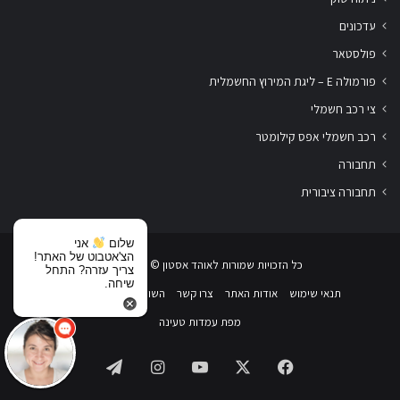
עדכונים
פולסטאר
פורמולה E – ליגת המירוץ החשמלית
צי רכב חשמלי
רכב חשמלי אפס קילומטר
תחבורה
תחבורה ציבורית
שלום
אני
הצ'אטבוט של האתר!
כל הזכויות שמורות לאוהד אסטון ‏© 2019-2026
צריך עזרה? התחל
שיחה.
תנאי שימוש
אודות האתר
צרו קשר
השוואת רכבים חשמליים
מפת עמדות טעינה
Telegram
Instagram
YouTube
Facebook
X