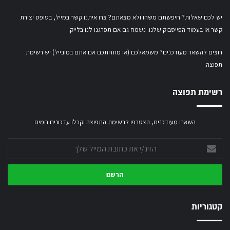
יש לכם שאלות? חיפשתם משהו ולא מצאתם?ֿ צרו איתנו קשר במייל,
בטופס יצירת
קשר
או
בעמוד הפייסבוק שלנו
. נשמח גם אם תפרגנו לנו בלייק.
רוצים להשאר מעודכנים? משמאלכם (או מתחתכם אם אתם במובייל) יש רשימת
תפוצה.
רשימת תפוצה
השארו מעודכנים, הצטרפו לרשימת התפוצה וקבלו עדכונים חמים
הזינ/י
את
כתובת
המייל
שלך
קטגוריות