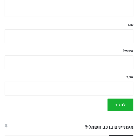
ה
ש
ל
שם
ך
*
אימייל
אתר
מעוניינים ברכב חשמלי?