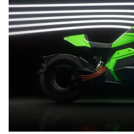
טו
ייע
תפ
צד