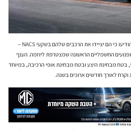
בנוסף לפורד, גם בריביאן, בג'נרל מוטורס ובוולוו הודיעו כי הם יציידו את הרכבים שלהם בשקעי NACS –
כך ליצרנית האופנועים החשמליים הראשונה שמצטרפת ליוזמה. הענף
 בטח מבחינת היצע ובטח מבחינת אופי הרכיבה, במיוחד
 וקרח לאורך חודשים ארוכים בשנה.