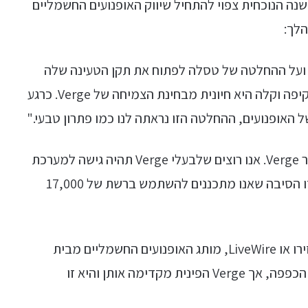
 סוף השנה הנוכחית צפוי להתחיל שיווק האופנועים החשמליים
הלך:
 ועל ההחלטה של ​​טסלה לפתוח את תקן הטעינה שלה
NACS. לספק ללקוחותינו מערכת טעינה מהירה מקיפה וקלה היא חיונית מבחינת הצמיחה של Verge. כרגע
 האופנועים, ההחלטה הזו נראתה לנו כמו פתרון טבעי."
"שירות לקוחות ברמה הגבוהה ביותר הוא הכל עבור Verge. אנו רוצים שלבעלי Verge תהיה גישה למערכת
הטעינה המהירה הנרחבת ביותר בצפון אמריקה, וזו הסיבה שאנו מתכננים להשתמש ברשת של 17,000
חשבנו שיצרניות דו-גלגלי חשמלי אמריקניות כמו זירו או LiveWire, מותג האופנועים החשמליים מבית
הארלי דווידסון יהיו דווקא הן הראשונות להרים את הכפפה, אך Verge הפינית מקדימה אותן והיא זו