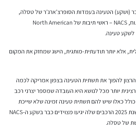
ר (ושקע) הטעינה בעמדות הסופרצ'ארג'ר של טסלה,
שפרוסות ברחבי המדינות השונות, הוכרז כתקן פתוח, NACS – ראשי תיבות של North American
לית, אלא יותר תודעתית-מותגית, הישג שמחזק את המקום
הרצון להפוך את תשתית הטעינה בצפון אמריקה לכמה
ינית יותר מכל לנושא היא העובדה שמספר יצרני רכב
, כולל כאלו שיש להם תשתית טעינה זמינה שלא שייכת
לטסלה. הגדילה לעשות פורד, שהכריזה שהחל משנת 2025 הרכבים שלה יגיעו מצוידים כבר בשקע ה-NACS
שת של טסלה.