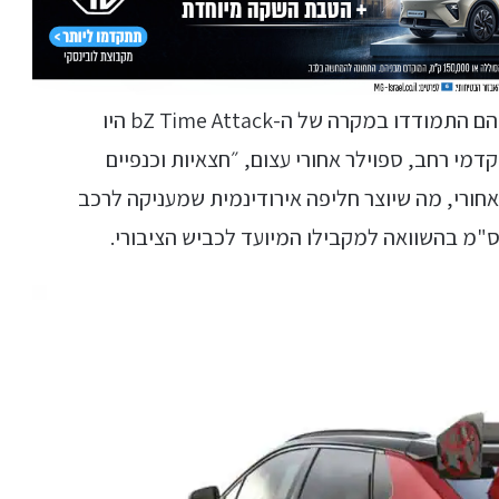
בטויוטה אומרים ששני האתגרים העיקריים שאיתם הם התמודדו במקרה של ה-bZ Time Attack היו
 קדמי רחב, ספוילר אחורי עצום, ״חצאיות וכנפיים
אחורי, מה שיוצר חליפה אירודינמית שמעניקה לרכב