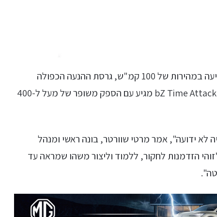
עם הספק של 338 כ"ס ותאוצה ממצב עמידה לנסיעה במהירות של 100 קמ"ש, גרסת ההנעה הכפולה
הרגילה הטויוטה bZ היא כבר לא ממש חלשה – ה-bZ Time Attack מגיע עם הספק משופר של מעל ל-400
לטריטוריה לא ידועה", אמר מרטי שוורטר, בונה ראשי ומנהל
זוהי הזדמנות לחקור, ללמוד וליצור משהו שמראה עד