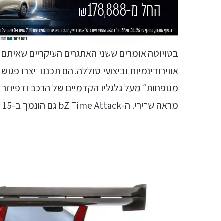
אווירודינמיות וביצועי סוללה. הם תכננו ויצרו פגוש
מנופחות״ מעל גלגליו הקדמיים של הרכב ודפיוזר 
מראה שרירי. ה-bZ Time Attack גם הונמך ב-15 ס"מ בהשוואה למקבילו המיועד לכביש הציבורי.