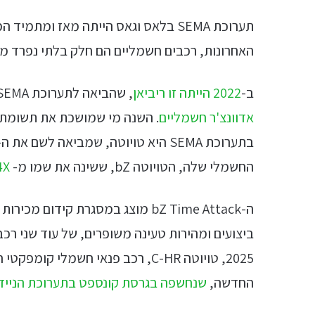
תערוכת SEMA בלאס וגאס הייתה מאז ומתמ
האחרונות, רכבים חשמליים הם חלק בלתי נפרד מ
ב-
2022 הייתה זו ריביאן
, שהביאה לתערוכת SEMA קונספטים מגניבים וב-2024 קיה,
אדוונצ'ר חשמליים
. השנה מי שמושכת את תשומת 
החשמלי שלה, הטויוטה bZ, ששינה את שמו מ-
4X
ביצועים ומהירות טעינה משופרים, של עוד שני רכ
2025, טויוטה C-HR, רכב פנאי חשמלי קומפקטי חדש וה-
החדשה,
שנחשפה בגרסת קונספט בתערוכת הניידו