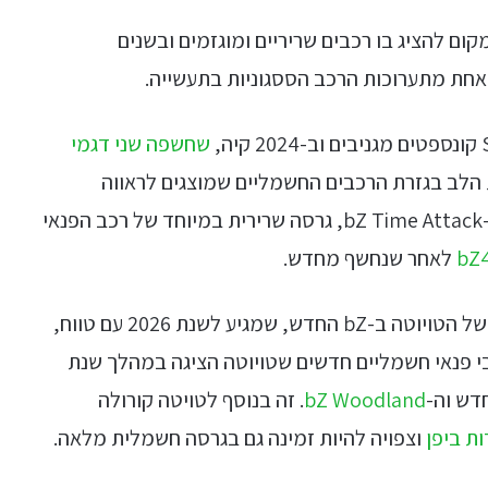
יד המקום להציג בו רכבים שריריים ומוגזמים ובשנים
אחת מתערוכות הרכב הססגוניות בתעשייה.
שחשפה שני דגמי
הלב בגזרת הרכבים החשמליים שמוצגים לראווה
בתערוכת SEMA היא טויוטה, שמביאה לשם את ה-bZ Time Attack, גרסה שרירית במיוחד של רכב הפנאי
bZ
לאחר שנחשף מחדש.
ה-bZ Time Attack מוצג במסגרת קידום מכירות של הטויוטה ב-bZ החדש, שמגיע לשנת 2026 עם טווח,
בי פנאי חשמליים חדשים שטויוטה הציגה במהלך שנת
bZ Woodland
. זה בנוסף לטויטה קורולה
ת ביפן
וצפויה להיות זמינה גם בגרסה חשמלית מלאה.