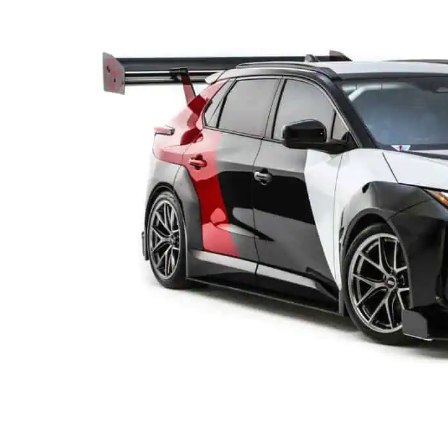
טו
ייע
תפ
צד