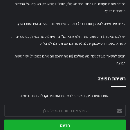
במידה ואתם מעוניינים לרכוש רכב חשמלי,
תוכלו למצוא כאן רשימה של הרכבים
הנמכרים בארץ.
לא יודעים איפה להטעין את הרכב? כנסו
למפת עמדות הטעינה הפרוסות בארץ
.
יש לכם שאלות? חיפשתם משהו ולא מצאתם?ֿ צרו איתנו קשר במייל,
בטופס יצירת
קשר
או
בעמוד הפייסבוק שלנו
. נשמח גם אם תפרגנו לנו בלייק.
רוצים להשאר מעודכנים? משמאלכם (או מתחתכם אם אתם במובייל) יש רשימת
תפוצה.
רשימת תפוצה
השארו מעודכנים, הצטרפו לרשימת התפוצה וקבלו עדכונים חמים
הזינ/י
את
כתובת
המייל