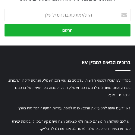
הזינ/י
את
כתובת
המייל
שלך
ברוכים הבאים למגזין EV
במגזין EV תוכלו למצוא חדשות ועדכונים בנושאי רכב חשמלי, אנרגיה ירוקה ותחבורה.
במידה ואתם מעוניינים לרכוש רכב חשמלי,
תוכלו למצוא כאן רשימה של הרכבים
הנמכרים בארץ.
לא יודעים איפה להטעין את הרכב? כנסו
למפת עמדות הטעינה הפרוסות בארץ
.
יש לכם שאלות? חיפשתם משהו ולא מצאתם?ֿ צרו איתנו קשר במייל,
בטופס יצירת
קשר
או
בעמוד הפייסבוק שלנו
. נשמח גם אם תפרגנו לנו בלייק.