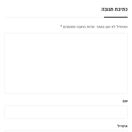
כתיבת תגובה
האימייל לא יוצג באתר.
שדות החובה מסומנים
*
ה
ת
ג
ו
ב
ה
ש
ל
שם
ך
*
אימייל