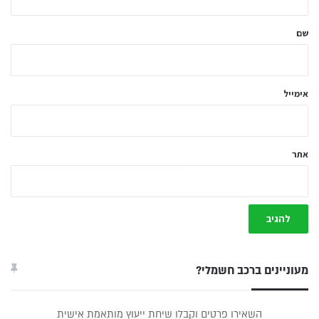
ש
ל
שם
ך
*
אימייל
אתר
מעוניינים ברכב חשמלי?
טופס
השאירו פרטים וקבלו שיחת ייעוץ מותאמת אישית