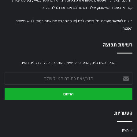
יש לכם שאלות? חיפשתם משהו ולא מצאתם?ֿ צרו איתנו קשר במייל,
בטופס יצירת
קשר
או
בעמוד הפייסבוק שלנו
. נשמח גם אם תפרגנו לנו בלייק.
רוצים להשאר מעודכנים? משמאלכם (או מתחתכם אם אתם במובייל) יש רשימת
תפוצה.
רשימת תפוצה
השארו מעודכנים, הצטרפו לרשימת התפוצה וקבלו עדכונים חמים
הזינ/י
את
כתובת
המייל
שלך
קטגוריות
BYD