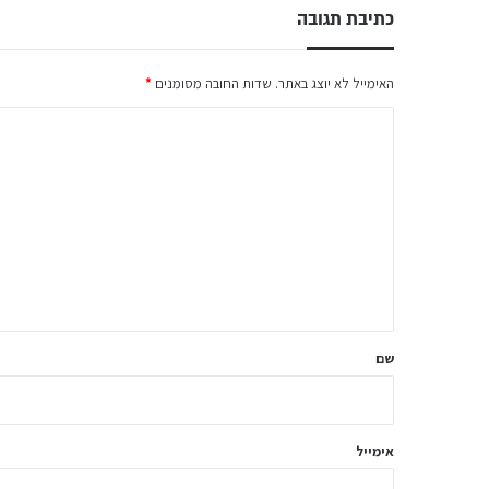
כתיבת תגובה
האימייל לא יוצג באתר.
שדות החובה מסומנים
*
ה
ת
ג
ו
ב
ה
ש
ל
שם
ך
*
אימייל