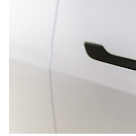
טו
ייע
תפ
צד