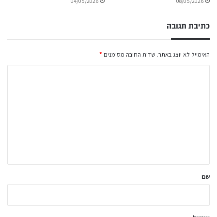
04/05/2026
08/05/2026
כתיבת תגובה
האימייל לא יוצג באתר.
שדות החובה מסומנים
*
ה
ת
ג
ו
ב
ה
ש
ל
שם
ך
*