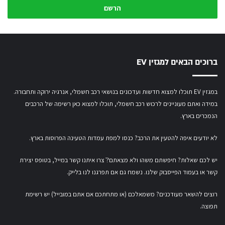
המייל
שלך
ברוכים הבאים למגזין EV
במגזין EV תוכלו למצוא חדשות ועדכונים בנושאי רכב חשמלי, אנרגיה ירוקה ותחבורה.
במידה ואתם מעוניינים לרכוש רכב חשמלי,
תוכלו למצוא כאן רשימה של הרכבים
הנמכרים בארץ.
לא יודעים איפה להטעין את הרכב? כנסו
למפת עמדות הטעינה הפרוסות בארץ
.
יש לכם שאלות? חיפשתם משהו ולא מצאתם?ֿ צרו איתנו קשר במייל,
בטופס יצירת
קשר
או
בעמוד הפייסבוק שלנו
. נשמח גם אם תפרגנו לנו בלייק.
רוצים להשאר מעודכנים? משמאלכם (או מתחתכם אם אתם במובייל) יש רשימת
תפוצה.