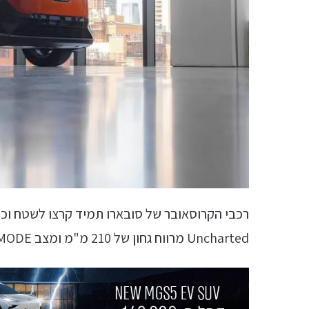
רכבי הקרוסאובר של סובארו תמיד קרצו לשטח וכך 
Uncharted מרווח גחון של 210 מ"מ ומצב X-MODE, מצב נהיגה ייעודי לנסיעה בדרכים שאינן סלולות.