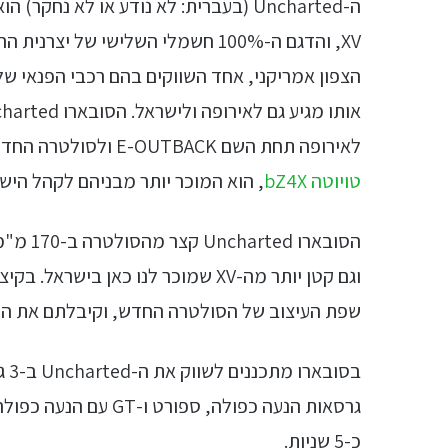
ה-Uncharted (בעברית: לא נודע או לא 
הצפון אמריקני, אחד השווקים בהם רכבי הפנאי של
לאירופה תחת השם E-OUTBACK ולסולטרה החדש של סובארו, שנחשף גם הוא לאחרונה, (שאחיו התאום,
טויוטה bZ4X
, הוא המוכר יותר מבניהם לקהל הישר
הסובארו
שפת העיצוב של הסולטרה החדש, וקיבלתם את הסובארו ted
כ-5 שניות.