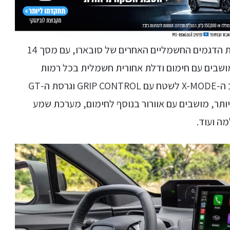
בפנים אנחנו מוצאים סביבת נהג שמזכירה מאד את הדגמים החשמליים האחרים של סובארו, עם מסך 14
מושבים עם חימום ודלת אחורית חשמלית בכל רמות
הגימור, כשגרסת הספורט מקבלת כאמור את מצב ה-X-MODE לשטח עם GRIP CONTROL וגרסת ה-GT
רמי, גלגלי 20 אינץ' גדולים יותר, מושבים עם אוורור בנוסף לחימום, מערכת שמע