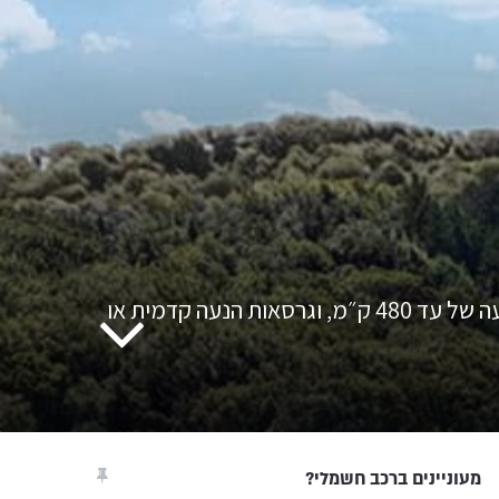
הדגם החדש מהווה את הדגם החשמלי השלישי של יצרנית הרכב היפנית - קרוסאובר חשמלי עם טווחי נסיעה של עד 480 ק״מ, וגרסאות הנעה קדמית או
מעוניינים ברכב חשמלי?