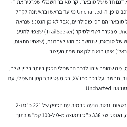
נחקר) הוא דגם חדש של סובארו, קרוסאובר חשמלי שמזכיר את ה-
XV, והדגם ה-100% חשמלי השלישי של יצרנית הרכב מיפן. ה-Uncharted מיועד בראש ובראשונה לקהל
 סובארו הם הכי פופולריים, אבל לא מן הנמנע שנראה
אותו מגיע גם לאירופה ולישראל. הסובארו Uncharted מצטרף לטריילסיקר (TrailSeeker) שצפוי להגיע
אלי) איתו הוא חולק את שפת העיצוב.
 Uncharted קצר מהסולטרה ב-170 מ"מ, מה שהופך אותו לרכב החשמלי הקטן ביותר בליין שלה,
וגם קטן יותר מה-XV שמוכר לנו כאן בישראל. בקיצור, תחשבו על רכב כמו XV, רק מעט יותר קטן וחשמלי, עם
Unchar.
בסובארו מתכננים לשווק את ה-Uncharted ב-3 גרסאות: גרסת הנעה קדמית עם הספק של 221 כ"ס ו-2
גרסאות הנעה כפולה, ספורט ו-GT עם הנעה כפולה, הספק של 338 כ"ס ותאוצה מ-0 ל-100 קמ"ש בתוך