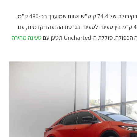
כל גרסאות הסובארו Uncharted יגיעו עם סוללה בקיבולת של 74.4 קוט"ש וטווח שמוערך בכ-480 ק"מ,
כמובן על פי התקן מה שאומר טווח ריאלי של כ-400 ק"מ בין טעינה לטעינה בגרסת ההנעה הקדמית, עם
ללת ה-Uncharted תטען עם
טעינה מהירה