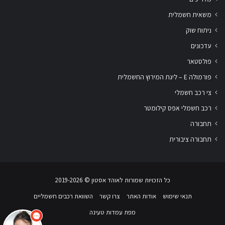
משאית חשמלית
ניתוח שוק
עדכונים
פולסטאר
פורמולה E – ליגת המירוץ החשמלית
צי רכב חשמלי
רכב חשמלי אפס קילומטר
תחבורה
תחבורה ציבורית
שלום
אני
הצ'אטבוט של האתר!
כל הזכויות שמורות לאוהד אסטון ‏© 2019-2026
צריך עזרה? התחל
שיחה.
תנאי שימוש
אודות האתר
צרו קשר
השוואת רכבים חשמליים
מפת עמדות טעינה