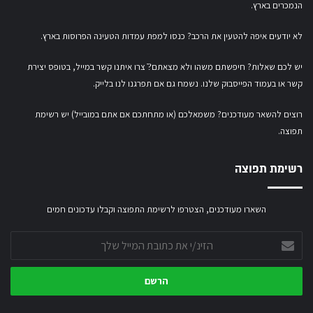
הנמכרים בארץ.
לא יודעים איפה להטעין את הרכב? כנסו
למפת עמדות הטעינה הפרוסות בארץ
.
יש לכם שאלות? חיפשתם משהו ולא מצאתם?ֿ צרו איתנו קשר במייל,
בטופס יצירת
קשר
או
בעמוד הפייסבוק שלנו
. נשמח גם אם תפרגנו לנו בלייק.
רוצים להשאר מעודכנים? משמאלכם (או מתחתכם אם אתם במובייל) יש רשימת
תפוצה.
רשימת תפוצה
השארו מעודכנים, הצטרפו לרשימת התפוצה וקבלו עדכונים חמים
הזינ/י
את
כתובת
המייל
שלך