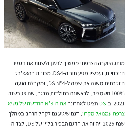
מותג היוקרה הצרפתי ממשיך לרענן ולשנות את דגמיו
הנוכחיים, ועכשיו מגיע תור ה-DS4. מכונית ההאצ'בק
היוקרתית משנה את שמה ל-DS N°4, ומקבלת הנעה
100% חשמלית, לראשונה בתולדות הדגם, שהוצג בשנת
2021. ב-
DS
הציגו לאחרונה
את ה-N°8 החדשה של נשיא
צרפת עמנואל מקרון
, דגם שיגיע גם לקהל הרחב במהלך
שנת 2025 ויהווה את הדגם הבכיר בליין של DS, לצד ה-