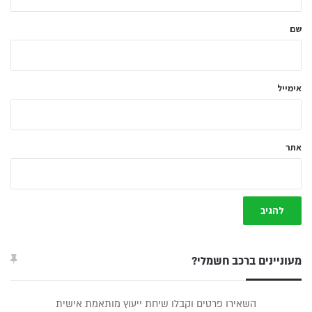
ש
ל
שם
ך
*
אימייל
אתר
מעוניינים ברכב חשמלי?
טופס
השאירו פרטים וקבלו שיחת ייעוץ מותאמת אישית