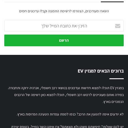
השארו מעודכנים, הצטרפו לרשימת התפוצה וקבלו עדכונים חמים
הזינ/י
את
כתובת
המייל
שלך
ברוכים הבאים למגזין EV
במגזין EV תוכלו למצוא חדשות ועדכונים בנושאי רכב חשמלי, אנרגיה ירוקה ותחבורה.
במידה ואתם מעוניינים לרכוש רכב חשמלי,
תוכלו למצוא כאן רשימה של הרכבים
הנמכרים בארץ.
לא יודעים איפה להטעין את הרכב? כנסו
למפת עמדות הטעינה הפרוסות בארץ
.
יש לכם שאלות? חיפשתם משהו ולא מצאתם?ֿ צרו איתנו קשר במייל,
בטופס יצירת