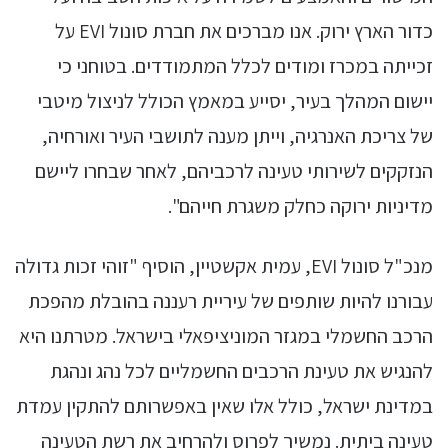
כדור הארץ ירוק. אנו מברכים את חברת סונול EVI על
זכייתה במכרז ומודים לכלל המתמודדים. בטוחני כי
יישום המהלך בעיר, יסייע במאמץ הכולל לניצול מיטבי
של צריכת האנרגיה, וייתן מענה לתושבי העיר ואורחיה,
הנזקקים לשירותי טעינה לרכביהם, לאחר שבחרו ליישם
מדיניות ירוקה כחלק משגרת חייהם".
מנכ"ל סונול EVI, עמית אקשטיין, הוסיף "זוהי זכות גדולה
עבורנו להיות שותפים של עיריית רעננה בהובלת מהפכת
הרכב החשמלי במגזר המוניציפאלי בישראל. מטרתנו היא
להנגיש את טעינת הרכבים החשמליים לכל נהג ונהגת
במדינת ישראל, כולל אלו שאין באפשרותם להתקין עמדת
טעינה ביתית. נמשיך לפרוס ולהרחיב את רשת הטעינה