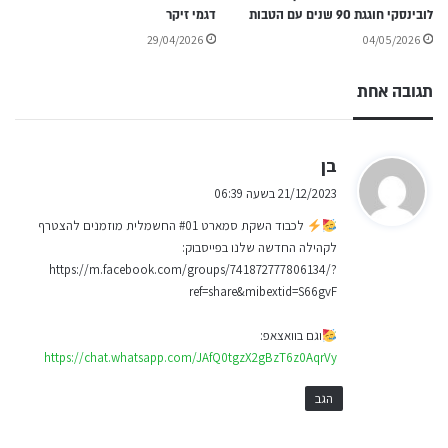
לובינסקי חוגגת 90 שנים עם הטבות
דגמי זיקר
29/04/2026
04/05/2026
תגובה אחת
ה
בן
ג
21/12/2023 בשעה 06:39
י
לכבוד השקת סמארט #01 החשמלית מוזמנים להצטרף
ב
לקהילה החדשה שלנו בפייסבוק:
:
⁨https://m.facebook.com/groups/741872777806134/?
ref=share&mibextid=S66gvF
וגם בוואצאפ:
https://chat.whatsapp.com/JAfQ0tgzX2gBzT6z0AqrVy
הגב