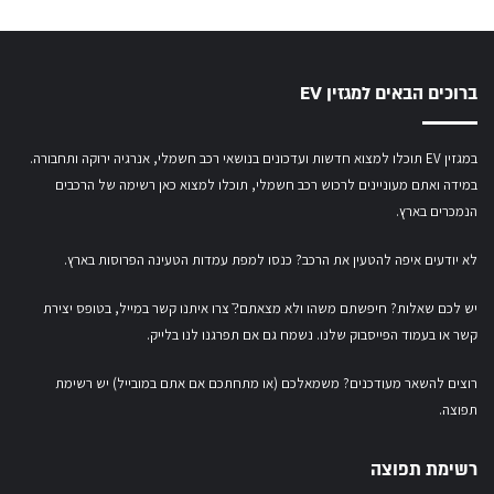
ברוכים הבאים למגזין EV
במגזין EV תוכלו למצוא חדשות ועדכונים בנושאי רכב חשמלי, אנרגיה ירוקה ותחבורה.
במידה ואתם מעוניינים לרכוש רכב חשמלי,
תוכלו למצוא כאן רשימה של הרכבים
הנמכרים בארץ.
לא יודעים איפה להטעין את הרכב? כנסו
למפת עמדות הטעינה הפרוסות בארץ
.
יש לכם שאלות? חיפשתם משהו ולא מצאתם?ֿ צרו איתנו קשר במייל,
בטופס יצירת
קשר
או
בעמוד הפייסבוק שלנו
. נשמח גם אם תפרגנו לנו בלייק.
רוצים להשאר מעודכנים? משמאלכם (או מתחתכם אם אתם במובייל) יש רשימת
תפוצה.
רשימת תפוצה