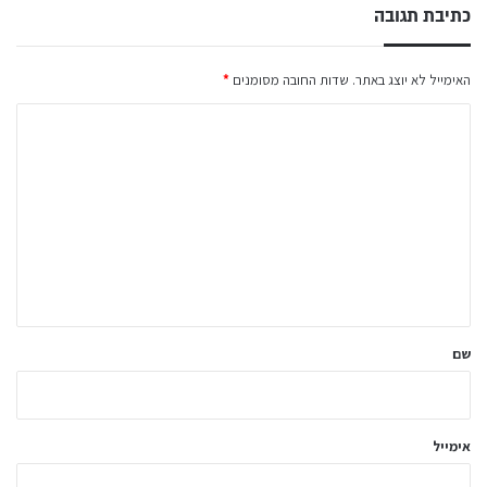
כתיבת תגובה
האימייל לא יוצג באתר.
שדות החובה מסומנים
*
ה
ת
ג
ו
ב
ה
ש
ל
שם
ך
*
אימייל