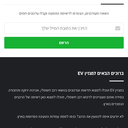
השארו מעודכנים, הצטרפו לרשימת התפוצה וקבלו עדכונים חמים
הזינ/י
את
כתובת
המייל
שלך
ברוכים הבאים למגזין EV
במגזין EV תוכלו למצוא חדשות ועדכונים בנושאי רכב חשמלי, אנרגיה ירוקה ותחבורה.
במידה ואתם מעוניינים לרכוש רכב חשמלי,
תוכלו למצוא כאן רשימה של הרכבים
הנמכרים בארץ.
לא יודעים איפה להטעין את הרכב? כנסו
למפת עמדות הטעינה הפרוסות בארץ
.