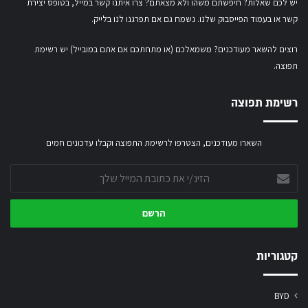
יש לכם שאלות? חיפשתם משהו ולא מצאתם?ֿ צרו איתנו קשר במייל,
בטופס יצירת
קשר
או
בעמוד הפייסבוק שלנו
. נשמח גם אם תפרגנו לנו בלייק.
רוצים להשאר מעודכנים? משמאלכם (או מתחתכם אם אתם במובייל) יש רשימת
תפוצה.
רשימת תפוצה
השארו מעודכנים, הצטרפו לרשימת התפוצה וקבלו עדכונים חמים
הזינ/י
את
כתובת
המייל
שלך
קטגוריות
BYD