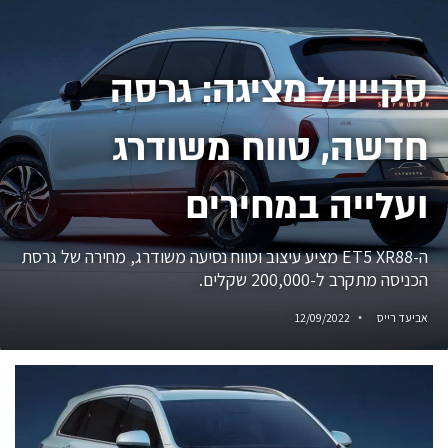
סקייוול מציגה: גרסה
חדשה, טווח משודרג
ועלייה במחירים
ה-ET5 XR88 מציע עיצוב וטווח נסיעה משודרג, מחירה של גרסת
הכניסה מתקרב ל-200,000 שקלים.
אביעד רייס
12/09/2022