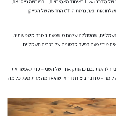
מהקור המקפיא של Levi בפינלנד, אל החום הכבד של מדבר Liwa באיחוד האמירויות – בפורשה גייסו את
ג'וני FPV – אחד מטייסי הרחפנים הטובים בעולם, ושלחו אותו ואת גרסת ה-CT החדשה של הטייקן
ם חשמליים, שהסוללה שלהם מושפעת בצורה משמעותית
אים מידי פעם בפעם סרטונים של רכבים חשמליים
בי הלוהטת נבנו כהעתק אחד של השני – כדי לאפשר את
 לומר – מדובר ביצירת וידאו שהיא רמה אחת מעל כל מה