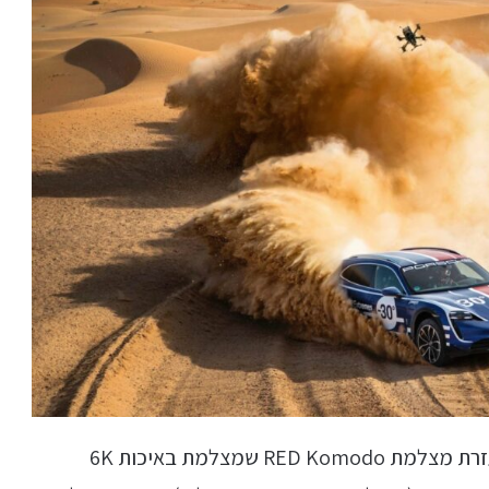
הסרטון צולם בעזרת רחפן FPV של חברת DJI, ובעזרת מצלמת RED Komodo שמצלמת באיכות 6K