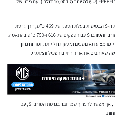
(כ-6,000 דולר) ובעזרת מצלמת FREEFLY Wave camera (שעולה יותר מ-10,000 דולר!) ועם גיבוי של
הקרוס טוריזמו מוצעת בכמה גרסאות: החל מגרסת ה-S הבסיסית בעלת הספק של 469 כ"ס, דרך גרסת
ה-4S בעלת הספק של 562 כ"ס ועד לגרסאות ה-טורבו והטורבו S עם הספקים של 616 ו-750 כ"ס בהתאמה.
ו מציע תא נוסעים ומטען גדול יותר, ומרווח גחון
שה שאוהבים את אורח החיים הפעיל והאתגרי.
אין לנו מידע מדויק לגבי איזו גרסה מופיעה בסרטון, אך אפשר להעריך שמדובר בגרסת הטורבו S, עם
חות.