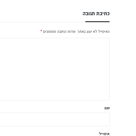
כתיבת תגובה
האימייל לא יוצג באתר.
שדות החובה מסומנים
*
ה
ת
ג
ו
ב
ה
ש
ל
שם
ך
*
אימייל