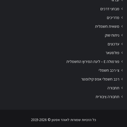
יונדאי
מבחני דרכים
מדריכים
משאית חשמלית
ניתוח שוק
עדכונים
פולסטאר
פורמולה E – ליגת המירוץ החשמלית
צי רכב חשמלי
רכב חשמלי אפס קילומטר
תחבורה
תחבורה ציבורית
שלום
אני
הצ'אטבוט של האתר!
כל הזכויות שמורות לאוהד אסטון ‏© 2019-2026
צריך עזרה? התחל
שיחה.