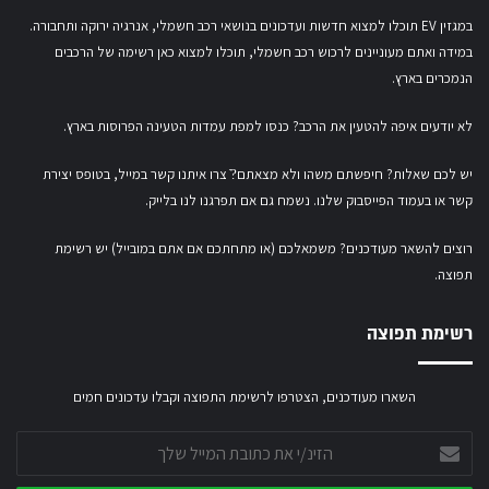
במגזין EV תוכלו למצוא חדשות ועדכונים בנושאי רכב חשמלי, אנרגיה ירוקה ותחבורה.
במידה ואתם מעוניינים לרכוש רכב חשמלי,
תוכלו למצוא כאן רשימה של הרכבים
הנמכרים בארץ.
לא יודעים איפה להטעין את הרכב? כנסו
למפת עמדות הטעינה הפרוסות בארץ
.
יש לכם שאלות? חיפשתם משהו ולא מצאתם?ֿ צרו איתנו קשר במייל,
בטופס יצירת
קשר
או
בעמוד הפייסבוק שלנו
. נשמח גם אם תפרגנו לנו בלייק.
רוצים להשאר מעודכנים? משמאלכם (או מתחתכם אם אתם במובייל) יש רשימת
תפוצה.
רשימת תפוצה
השארו מעודכנים, הצטרפו לרשימת התפוצה וקבלו עדכונים חמים
הזינ/י
את
כתובת