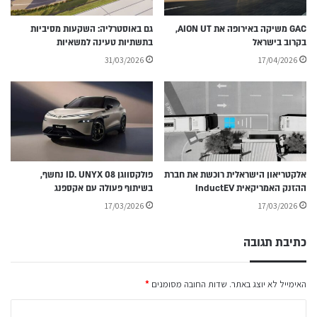
GAC משיקה באירופה את AION UT,
גם באוסטרליה: השקעות מסיביות
בקרוב בישראל
בתשתיות טעינה למשאיות
31/03/2026
17/04/2026
אלקטריאון הישראלית רוכשת את חברת
פולקסווגן ID. UNYX 08 נחשף,
ההזנק האמריקאית InductEV
בשיתוף פעולה עם אקספנג
17/03/2026
17/03/2026
כתיבת תגובה
האימייל לא יוצג באתר.
שדות החובה מסומנים
*
ה