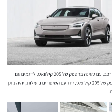
של הרכב, עם טעינה בהספק של 205 קילוואט, לדגמים עם
הסוללה הגדולה (לעומת 155 קילוואט כיום). בהספק של 205 קילוואט, יחד עם השיפורים ביעילות, יהיה ניתן