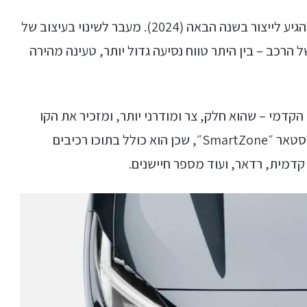
פולסטאר 2 עוברת שדרוג ומתיחת פנים שצפויים להגיע לייצור בשנה הבאה (2024). מעבר לשינוי בעיצוב של
הרכב – בין היתר טווח נסיעה גדול יותר, טעינה מהירה
הקדמי – שהוא חלק, צר ומודרני יותר, ומזכיר את הקו
. הגריל מכונה על ידי פולסטאר ״SmartZone״, שכן הוא כולל בתוכו רכיבים
דמית, רדאר, ועוד מספר חיישנים.