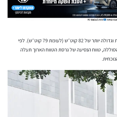
הגרסאות עם הטווח הארוך יצויידו בסוללה משופרת וגדולה יותר של 82 קוט״ש (לעומת 79 קוט״ש). לפי
הסוללה, טווח הנסיעה של גרסת הטווח הארוך תעלה