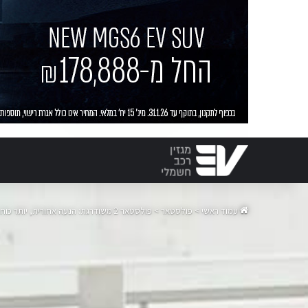
עמוד ראשי
>
פולסטאר
>
פולסטאר 2 משודרגת: הנעה אחורית, יותר כוח ויותר טווח