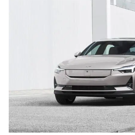
טו
ייע
תפ
צד