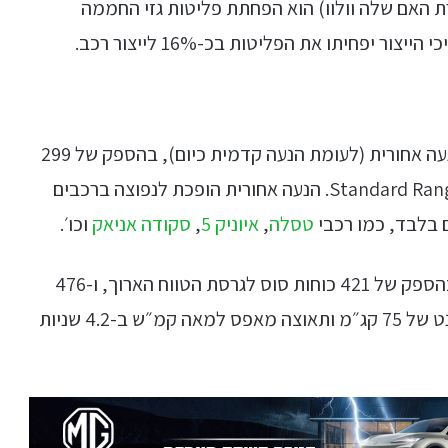
 האם שלה וולוו) הוא הפחתת פליטות גזי החממה
יפחיתו את הפליטות בכ-16% לייצור רכב.
הגרסאות המצוידות במנוע יחיד, יהיו מעתה עם הנעה אחורית (לעומת הנעה קדמית כיום), בהספק של 299
כ״ס לגרסת הטווח הארוך, ו-272 כ״ס לגרסת ה-Standard Range. הנעה אחורית הופכת לנפוצה ברכבים
 בלבד, כמו רכבי
טסלה
,
איוניק 5
,
סקודה אניאק
וכו׳.
גם גרסאות ההנעה הכפולה משתדרגות עם הנעה בהספק של 421 כוחות סוס לגרסת הטווח הארוך, ו-476
לגרסת הביצועים (Performance Pack), עם מומנט של 75 קג״מ ותאוצה מאפס למאה קמ״ש ב-4.2 שניות