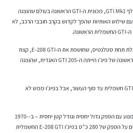
עברו כמעט 50 שנים מאז חשפה פולקסווגן את הגולף GTI Mk1, מכונית ה-GTI הראשונה בעולם שהוצגה
 שהכי מזוהה עם שילוש האותיות שהפך לקדוש בקרב חובבי הרכב, לא
נה.
מי שעושה זו היא פיג'ו, יצרנית הרכב מצרפת שפועלת תחת סטלנטיס, שחושפת את ה-E-208 GTI, קצת
יותר מ-40 שנה אחרי שהציגה את מכונית ה-GTI הראשונה של פיג'ו הייתה ה-205 GTI האגדית, שהוצגה
בפולקסווגן הצהירו שהם מתכוונים לחשוף מכונית GTI חשמלית עד סוף העשור, אבל בפיג'ו ממש לא
מכונית ה-GTI הפכו לפופולריות בזכות שילוב של מנוע עם הספק גדול יחסית וגודל קטן יחסית – ב-1970-
1980 התלהבו מ-110 כ"ס, היום אנחנו כבר מדברים על הספק של 280 כ"ס בפיג'ו E-208 GTI החשמלית