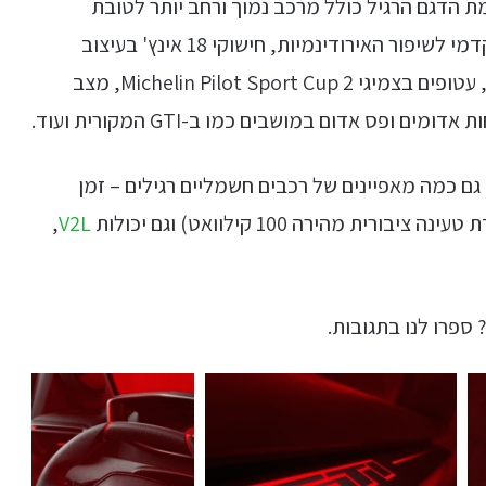
דרוגים שמציעה הפיג'ו E-208 GTI לעומת הדגם הרגיל כולל מרכב נמוך ורחב יותר לטובת
התנהגות כביש טובה יותר, דפיוזר אחורי וספוילר קדמי לשיפור האירודינמיות, חישוקי 18 אינץ' בעיצוב
מחורר, קריצה לחישוקים של ה-205 GTI המקורית, עטופים בצמיגי Michelin Pilot Sport Cup 2, מצב
ופס אדום במושבים כמו ב-GTI המקורית ועוד.
ל הפיצ'רים המיוחדים, לפיג'ו E-208 GTI יש גם כמה מאפיינים של רכבים חשמליים רגילים – זמן
,
V2L