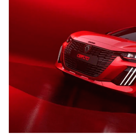
טו
ייע
תפ
צד