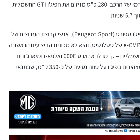
החדשה עם מנוע חשמלי צרפתי שיושב בחלקו הקדמי של הרכב. 280 כ"ס מזיזים את הפיג'ו GTI החשמלית
הפיג'ו E-208 GTI שפותחה בשיתוף אנשי קבוצת פיג׳ו ספורט (Peugeot Sport), אנשי קבוצת המרוצים של
יצרנית הרכב מצרפת, בנויה על בסיס פלטפורמת e-CMP של סטלנטיס, והיא לא מכונית הביצועים הראשונה
שעושה שימוש בפלטפורמה זו, הייעודית לרכבים חשמליים – קדמו להאבארט 600E ואלפא-רומיאו ג'וניור
וולוצ'ה. עם סוללה בעלת קיבולת של 54 קוט"ש, מצהירים בפיג'ו על טווח נסיעה של כ-350 ק"מ, שבתנאי