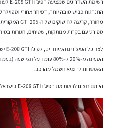
רשימת הש
ספורט עם בקרות מנותקות, שטיחים, חגורות בטיחות אדומים 
לצד כ
הטעינה מ-20% ל-80% עומד על חצי שעה (בעמדת טעינה ציבורית מהירה 100 קילוואט) וגם יכולות
האפשרות להוציא חשמל מהרכב.
הייתם רוצים לראות את הפיג'ו E-208 GTI בישראל? ספרו לנו בתגובות.