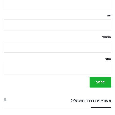
ש
ל
שם
ך
*
אימייל
אתר
מעוניינים ברכב חשמלי?