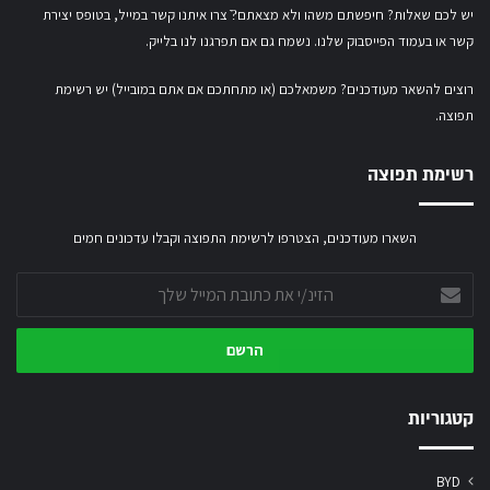
יש לכם שאלות? חיפשתם משהו ולא מצאתם?ֿ צרו איתנו קשר במייל,
בטופס יצירת
קשר
או
בעמוד הפייסבוק שלנו
. נשמח גם אם תפרגנו לנו בלייק.
רוצים להשאר מעודכנים? משמאלכם (או מתחתכם אם אתם במובייל) יש רשימת
תפוצה.
רשימת תפוצה
השארו מעודכנים, הצטרפו לרשימת התפוצה וקבלו עדכונים חמים
הזינ/י
את
כתובת
המייל
שלך
קטגוריות
BYD