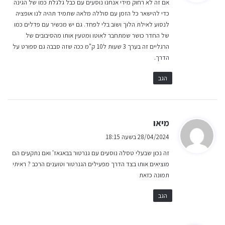
אם זה לא רחוק מידי אנחנו נוסעים עם כבל גלגלת כמו של הגינה
ב
כדי להישאר כל הזמן עם סוללה מלאה שתמיד תהיה לנו אופציה
:
לנסוע לאילת הלוך ושוב בלי לפחד. גם יש מכשיר עם פדלים כמו
של החדר כושר שמתחבר לאוטו ומטעין אותו מהסיבובים של
הרגליים זה בערך 3 שעות ל10 ק"מ ככה שזה סבבה גם ספורט על
הדרך.
הגב
ה
מיאו
ג
28/04/2024 בשעה 18:15
י
זה נכון שבעלי טסלה נוסעים עם גנרטור בבאגאז' ואם נתקעים הם
ב
מוציאים אותו בצד הדרך מפעילים הגנרטור וטוענים הרכב ? ראיתי
:
תמונה כזאת
הגב