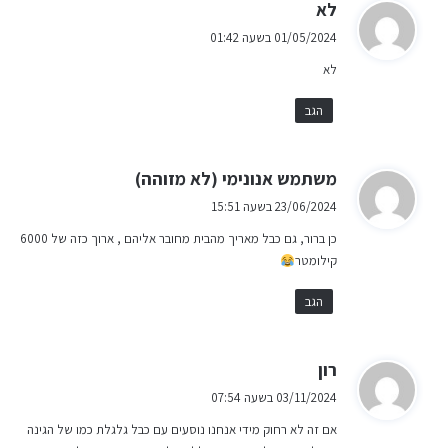
ה
לא
ג
01/05/2024 בשעה 01:42
י
לא
ב
:
הגב
ה
משתמש אנונימי (לא מזוהה)
ג
23/06/2024 בשעה 15:51
י
כן ברור, גם כבל מאריך מהבית מחובר אליהם , ארוך כזה של 6000
ב
קילומטר
:
הגב
ה
רון
ג
03/11/2024 בשעה 07:54
י
אם זה לא רחוק מידי אנחנו נוסעים עם כבל גלגלת כמו של הגינה
ב