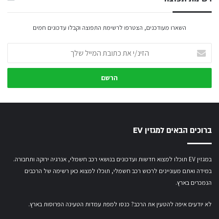
השארו מעודכנים, הצטרפו לרשימת התפוצה וקבלו עדכונים חמים
הזינ/י
את
כתובת
המייל
שלך
ברוכים הבאים למגזין EV
במגזין EV תוכלו למצוא חדשות ועדכונים בנושאי רכב חשמלי, אנרגיה ירוקה ותחבורה.
במידה ואתם מעוניינים לרכוש רכב חשמלי,
תוכלו למצוא כאן רשימה של הרכבים
הנמכרים בארץ.
לא יודעים איפה להטעין את הרכב? כנסו
למפת עמדות הטעינה הפרוסות בארץ
.