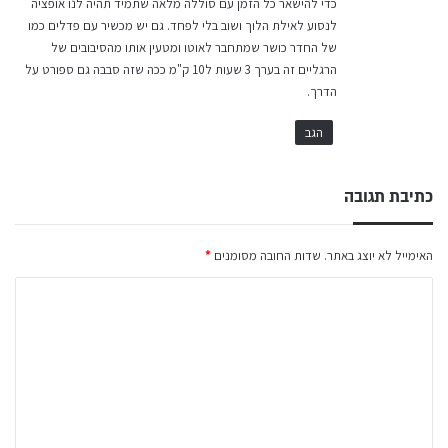
כדי להישאר כל הזמן עם סוללה מלאה שתמיד תהיה לנו אופציה
:
לנסוע לאילת הלוך ושוב בלי לפחד. גם יש מכשיר עם פדלים כמו
של החדר כושר שמתחבר לאוטו ומטעין אותו מהסיבובים של
הרגליים זה בערך 3 שעות ל10 ק"מ ככה שזה סבבה גם ספורט על
הדרך.
הגב
כתיבת תגובה
האימייל לא יוצג באתר.
שדות החובה מסומנים
*
ה
ת
ג
ו
ב
ה