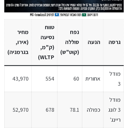
טווח
נפח
מחיר
נסיעה
גרסה
הנעה
סוללה
(אירו,
(ק"מ,
(קוט"ש)
בגרמניה)
WLTP)
מודל
אחורית
60
554
43,970
3
מודל
3 לונג
כפולה
78.1
678
52,970
ריינג'