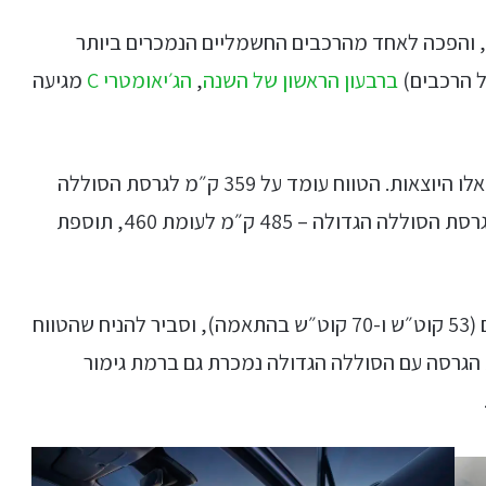
, והפכה לאחד מהרכבים החשמליים הנמכרים ביותר
ל הרכבים)
ברבעון הראשון של השנה
,
הג׳יאומטרי C
מגיעה
טווח הנסיעה של הגרסאות החדשות גבוה במעט מאלו היוצאות. הטווח עומד על 359 ק״מ לגרסת הסוללה
הקטנה, וזאת לעומת 350 ק״מ בגרסה היוצאת, ובגרסת הסוללה הגדולה – 485 ק״מ לעומת 460, תוספת
הגרסאות החדשות מצוידות בסוללות בנפחים זהים (53 קוט״ש ו-70 קוט״ש בהתאמה), וסביר להניח שהטווח
 הגרסה עם הסוללה הגדולה נמכרת גם ברמת גימור