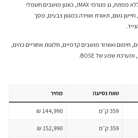
רמת הגימור PURE כוללת בין היתר כניסה והנעה ללא מפתח, גג פנורמי IMAX, כוונון מושבים חשמלי
 480 בלבד), מצלמות 360 מעלות, חיישן גשם, תאורת אווירה במגוון צבעים, מסך
ניה קדמיים, חימום ואוורור מושבים קדמיים, חלונות אחוריים כהים,
טווח נסיעה
מחיר
359 ק״מ
144,990 ₪
359 ק״מ
152,990 ₪