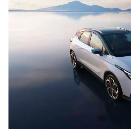
טו
ייע
תפ
צד