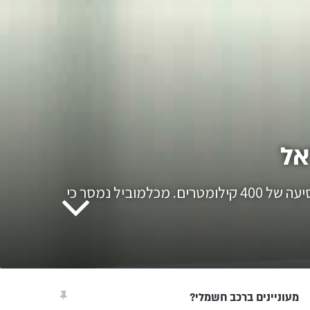
אל
מרצדס השיקה את הגרסה החשמלית המלאה של הספרינטר, עם סוללה של 113 קוט״ש המספקת טווח נסיעה של 400 קילומטרים. מכלמוביל נמסר כי
מעוניינים ברכב חשמלי?