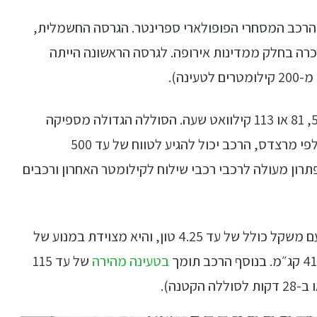
כב המסחרי הפופולארי ספרינטר. הגרסה החשמלית,
eSprinte, הושקה לראשונה ב-2019, ונמכרה בחלק ממדינות אירופה. לגרסה הראשונה הייתה
נה).
הגרסה החדשה מיוצרת עם שלושה גדלי סוללה, 56, 81 או 113 קילוואט שעה. הסוללה הגדולה מספיקה
לטווח נסיעה של 400 קילומטרים לפי תקן WLTP. לפי מרצדס, הרכב יכול להגיע לטווח של עד 500
פתרון מעולה לרכבי רכבי שילוח לקילומטר האחרון ורכבים
לספרינטר החשמלית נפח תא מטען של 14 מ״ק, עם משקל כולל של עד 4.25 טון, והיא מצוידת במנוע של
בטעינה מהירה
של עד 115