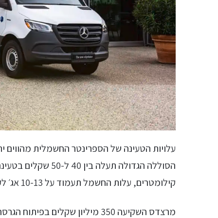
קילומטרים, עלות החשמל תעמוד על 10-13 אג׳ לקילומטר בלבד (לעומת כ-90 אג׳ בגרסת הדיזל).