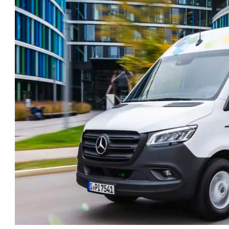
טו
ייע
תפ
צד