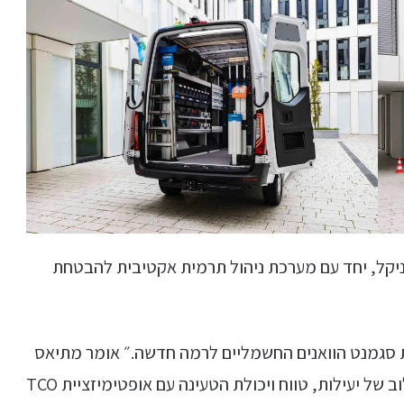
ה נקיה מקובלט וניקל, יחד עם מערכת ניהול תרמית אקטיבית להבטחת
 סגמנט הוואנים החשמליים לרמה חדשה.״ אומר מתיאס
גייזן, ראש תחום רכב מסחרי במרצדס-בנץ, ״השילוב של יעילות, טווח ויכולת הטעינה עם אופטימיזציית TCO