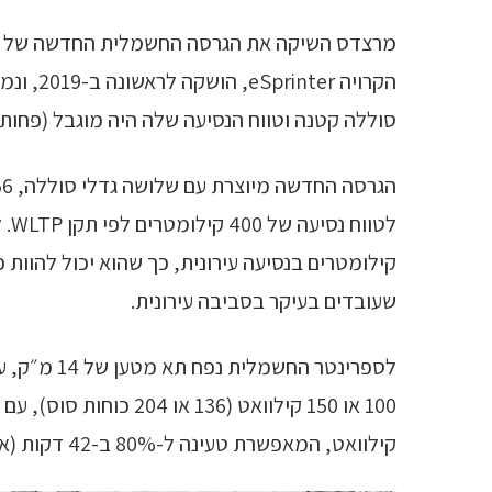
מרצדס השיקה את הגרסה החשמלית החדשה של הר
הקרויה r
סוללה קטנה וטווח הנסיעה שלה היה מוגבל (פחות מ-200 קילומטרים לטעי
קילומטרים בנסיעה עירונית, כך שהוא יכול להוות 
שעובדים בעיקר בסביבה עירונית.
100 או 150 קילוואט (136 או 204 כוחות סוס), עם 41 קג״מ. בנוסף הרכב תומך
קילוואט, המאפשרת טעינה ל-80% ב-42 דקות (או ב-28 דקות לסוללה הקטנה).