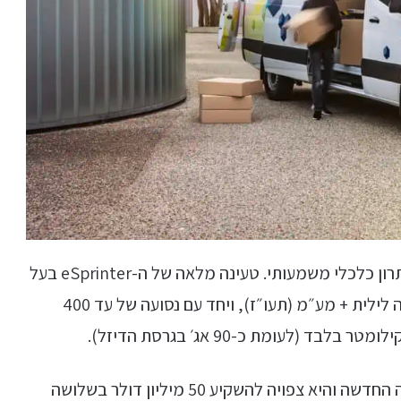
עלויות הטעינה של הספרינטר החשמלית מהווים יתרון כלכלי משמעותי. טעינה מלאה של ה-eSprinter בעל
הסוללה הגדולה תעלה בין 40 ל-50 שקלים בטעינה לילית + מע״מ (תעו״ז), ויחד עם נסועה של עד 400
מרצדס השקיעה 350 מיליון שקלים בפיתוח הגרסה החדשה והיא צפויה להשקיע 50 מיליון דולר בשלושה