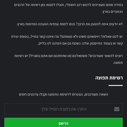
במידה ואתם מעוניינים לרכוש רכב חשמלי,
תוכלו למצוא כאן רשימה של הרכבים
הנמכרים בארץ.
לא יודעים איפה להטעין את הרכב? כנסו
למפת עמדות הטעינה הפרוסות בארץ
.
יש לכם שאלות? חיפשתם משהו ולא מצאתם?ֿ צרו איתנו קשר במייל,
בטופס יצירת
קשר
או
בעמוד הפייסבוק שלנו
. נשמח גם אם תפרגנו לנו בלייק.
רוצים להשאר מעודכנים? משמאלכם (או מתחתכם אם אתם במובייל) יש רשימת
תפוצה.
רשימת תפוצה
השארו מעודכנים, הצטרפו לרשימת התפוצה וקבלו עדכונים חמים
הזינ/י
את
כתובת
המייל