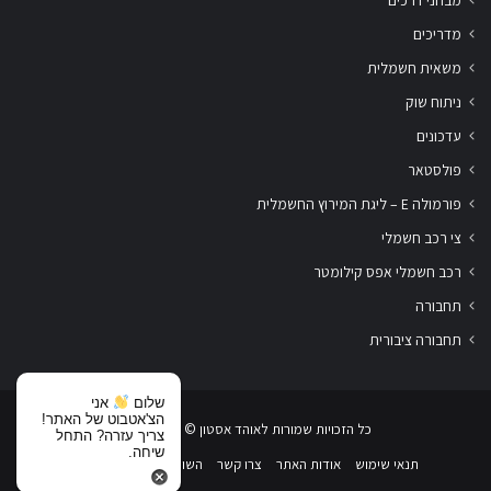
מבחני דרכים
מדריכים
משאית חשמלית
ניתוח שוק
עדכונים
פולסטאר
פורמולה E – ליגת המירוץ החשמלית
צי רכב חשמלי
רכב חשמלי אפס קילומטר
תחבורה
תחבורה ציבורית
שלום
אני
הצ'אטבוט של האתר!
כל הזכויות שמורות לאוהד אסטון ‏© 2019-2026
צריך עזרה? התחל
שיחה.
תנאי שימוש
אודות האתר
צרו קשר
השוואת רכבים חשמליים