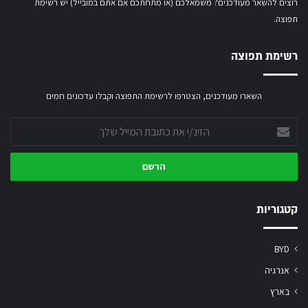
רוצים להשאר מעודכנים? משמאלכם (או מתחתכם אם אתם במובייל) יש רשימת
תפוצה.
רשימת תפוצה
השארו מעודכנים, הצטרפו לרשימת התפוצה וקבלו עדכונים חמים
הזינ/י
את
כתובת
המייל
שלך
קטגוריות
BYD
אנרגיה
בארץ