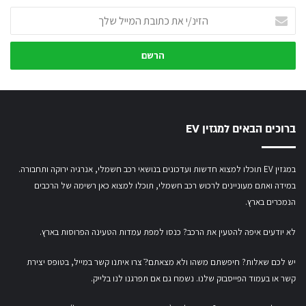
הזינ/י
את
כתובת
המייל
שלך
ברוכים הבאים למגזין EV
במגזין EV תוכלו למצוא חדשות ועדכונים בנושאי רכב חשמלי, אנרגיה ירוקה ותחבורה.
במידה ואתם מעוניינים לרכוש רכב חשמלי,
תוכלו למצוא כאן רשימה של הרכבים
הנמכרים בארץ.
לא יודעים איפה להטעין את הרכב? כנסו
למפת עמדות הטעינה הפרוסות בארץ
.
יש לכם שאלות? חיפשתם משהו ולא מצאתם?ֿ צרו איתנו קשר במייל,
בטופס יצירת
קשר
או
בעמוד הפייסבוק שלנו
. נשמח גם אם תפרגנו לנו בלייק.