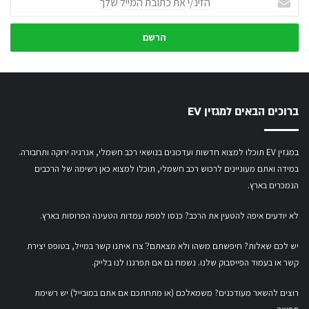
את
כתובת
המייל
שלך
ברוכים הבאים למגזין EV
במגזין EV תוכלו למצוא חדשות ועדכונים בנושאי רכב חשמלי, אנרגיה ירוקה ותחבורה.
במידה ואתם מעוניינים לרכוש רכב חשמלי,
תוכלו למצוא כאן רשימה של הרכבים
הנמכרים בארץ.
לא יודעים איפה להטעין את הרכב? כנסו
למפת עמדות הטעינה הפרוסות בארץ
.
יש לכם שאלות? חיפשתם משהו ולא מצאתם?ֿ צרו איתנו קשר במייל,
בטופס יצירת
קשר
או
בעמוד הפייסבוק שלנו
. נשמח גם אם תפרגנו לנו בלייק.
רוצים להשאר מעודכנים? משמאלכם (או מתחתכם אם אתם במובייל) יש רשימת