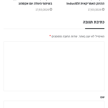
ההזנק האמריקאית InductEV
בשיתוף פעולה עם אקספנג
17/03/2026
17/03/2026
כתיבת תגובה
האימייל לא יוצג באתר.
שדות החובה מסומנים
*
ה
ת
ג
ו
ב
ה
ש
ל
שם
ך