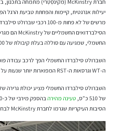
חברת McKinstry (מקינסְטְרי) מתמחה 
החשמלי, שמגיעה עם סוללה בעלת קיבולת של 200 קוט"ש וטווח של כ-700 ק"מ.
השברולט סילברדו החשמלי הפך לרכב עבודה פופול
ה-WT וגרסאות ה-RST המפוארות יותר שנעות על הכבישים המקומיים.
של 510 כ"ס,
טעינה מהירה
הסיבות העיקריות שגרמו לחברת McKinstry לבחור בו כרכב העבודה העיקרי שלהם.