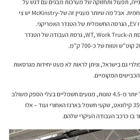
בתכנון, בנייה, תפעול ותחזוקה של מערכות מבנים עם דגש על
יעילות אנרגטית, קיימות והפחתת טביעת הרגל הפחמית. אבל מה שיותר מעניין זה של-McKinstry יש צי
מרשים של לא פחות מ-100 רכבי שברולט סילברדו EV, הגרסה החשמלית של הטנדר האמריקני.
הסילברדואים החשמליים של McKinstry הם מגרסת ה-WT, Work Truck, גרסת העבודה של הטנדר
רי גם בישראל, וניתן לראות לא מעט יחידות מגרסאות
השברולט סילברדו החשמלי מציע יכולת גרירה של יותר מ-4.5 טונות, מנועים חשמליים בעלי הספק משולב
בהספק מירבי של כ-350 קילוואט, שקעי חשמל בארגז האחורי ועוד – אלו