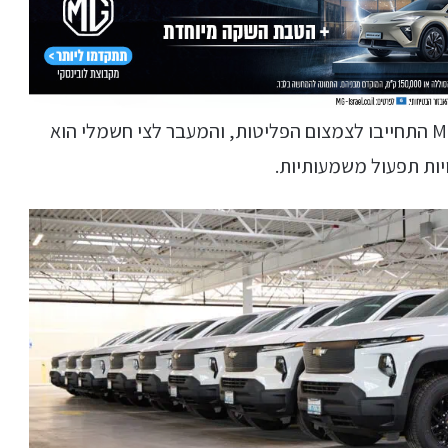
כמו לא מעט חברות וגופים אחרים, גם ב-McKinstry התחייבו לצמצום הפליטות, והמעבר לצי חשמלי הוא
יות תפעול משמעותיות.