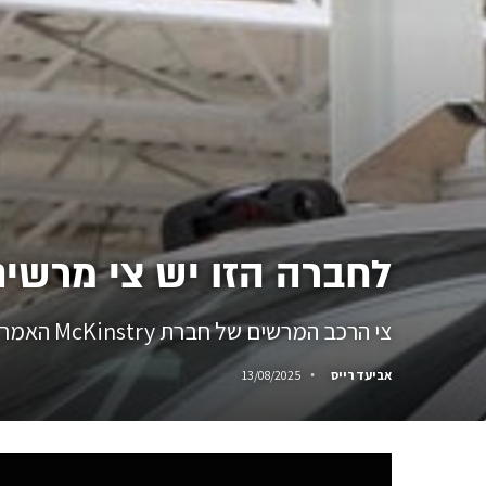
לחברה הזו יש צי מרשי
צי הרכב המרשים של חברת McKinstry האמריקנית מונה לא פחות מ-100 יחידות של שברולט סילברדו החשמלי, חלקם עם תוספות בהתאמה אישית.
אביעד רייס
13/08/2025