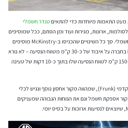
טנדר חשמלי
סולמות, ארונות, מגירות ועוד ומן הסתם, ככל שמוסיפים
משקל כך גדלה ההשפעה על טווח הנסיעה ברכב חשמלי. סך כל השינויים שהכניסו ב-McKinstry מוסיפים
משקל של כ-250 ק"ג לרכב, ולמרות זאת מדווחים בחברה על איבוד של כ-30 ק"מ מטווח הנסיעה – לא נורא
בכלל ברכב שעושה כ-700 ק"מ ומסוגל להוסיף כ-150 ק"מ לטווח הנסיעה שלו בתוך כ-10 דקות של טעינה
ב-McKinstry מציינים לטובה גם את תא המטען הקדמי (Frunk), שמהווה מקור אחסון נוסף ונגיש לכלי
ור אספקת חשמל וגם את הנוחות הגבוהה שמעניקים