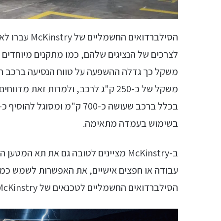
הסילברדואים החשמליים של McKinstry עברו לא מעט התאמות מיוחדות כדי להתאים
לצרכים של הנציגים שלהם, כמו מתקנים מיוחדים ל
בשימוש בעמדה מתאימה.
עבודה או חפצים אישיים, את האפשרות לשמש כמק
הסילברדואים החשמליים לטכנאים של McKinstry, שיוצאים לנסיעות ארוכות על בסיס יומי.