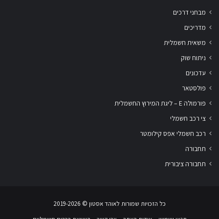
מבחני דרכים
מדריכים
משאית חשמלית
ניתוח שוק
עדכונים
פולסטאר
פורמולה E – ליגת המירוץ החשמלית
צי רכב חשמלי
רכב חשמלי אפס קילומטר
תחבורה
תחבורה ציבורית
שלום
אני
הצ'אטבוט של האתר!
כל הזכויות שמורות לאוהד אסטון ‏© 2019-2026
צריך עזרה? התחל
שיחה.