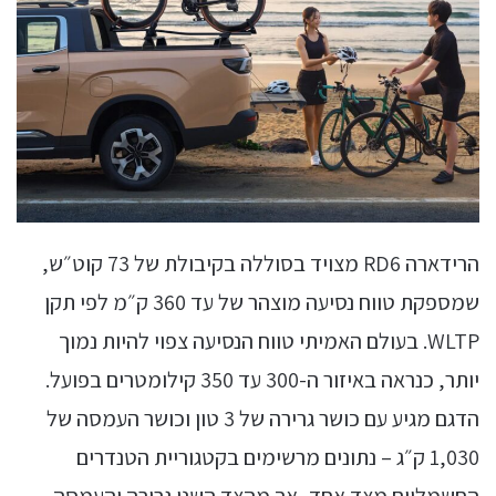
הרידארה RD6 מצויד בסוללה בקיבולת של 73 קוט״ש,
שמספקת טווח נסיעה מוצהר של עד 360 ק״מ לפי תקן
WLTP. בעולם האמיתי טווח הנסיעה צפוי להיות נמוך
יותר, כנראה באיזור ה-300 עד 350 קילומטרים בפועל.
הדגם מגיע עם כושר גרירה של 3 טון וכושר העמסה של
1,030 ק״ג – נתונים מרשימים בקטגוריית הטנדרים
החשמליים מצד אחד, אך מהצד השני גרירה והעמסה