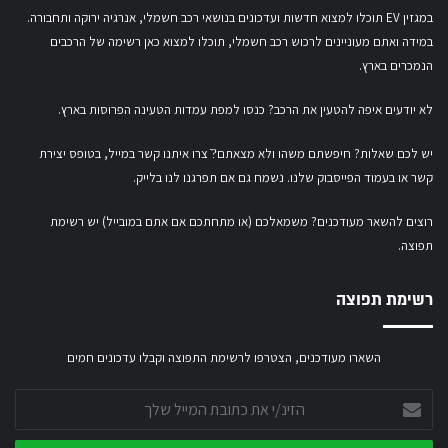
במגזין EV תוכלו למצוא חדשות ועדכונים בנושאי רכב חשמלי, אנרגיה ירוקה ותחבורה.
במידה ואתם מעוניינים לרכוש רכב חשמלי,
תוכלו למצוא כאן רשימה של הרכבים
הנמכרים בארץ.
לא יודעים איפה להטעין את הרכב? כנסו
למפת עמדות הטעינה הפרוסות בארץ
.
יש לכם שאלות? חיפשתם משהו ולא מצאתם?ֿ צרו איתנו קשר במייל,
בטופס יצירת
קשר
או
בעמוד הפייסבוק שלנו
. נשמח גם אם תפרגנו לנו בלייק.
רוצים להשאר מעודכנים? משמאלכם (או מתחתכם אם אתם במובייל) יש רשימת
תפוצה.
רשימת תפוצה
השארו מעודכנים, הצטרפו לרשימת התפוצה וקבלו עדכונים חמים
הזינ/י
את
כתובת