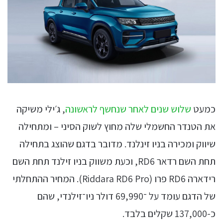
כמעט
שלוש שנים לאחר שנחשף לראשונה
, ג׳ילי משיקה
את הטנדר החשמלי שלה מחוץ לשוק הסיני – ומתחילה
שיווק ומכירה בניו זינלנד. מדובר בדגם שהוצג בתחילה
תחת השם רדאר RD6, וכעת משווק בניו זילנד תחת השם
רידארה RD6 פרו (Riddara RD6 Pro). המחיר ההתחלתי
של הדגם עומד על ־69,990 דולר ניו־זילנדי, שהם
כ-137,000 שקלים בלבד.