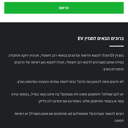
כתובת
המייל
שלך
ברוכים הבאים למגזין EV
במגזין EV תוכלו למצוא חדשות ועדכונים בנושאי רכב חשמלי, אנרגיה ירוקה ותחבורה.
במידה ואתם מעוניינים לרכוש רכב חשמלי,
תוכלו למצוא כאן רשימה של הרכבים
הנמכרים בארץ.
לא יודעים איפה להטעין את הרכב? כנסו
למפת עמדות הטעינה הפרוסות בארץ
.
יש לכם שאלות? חיפשתם משהו ולא מצאתם?ֿ צרו איתנו קשר במייל,
בטופס יצירת
קשר
או
בעמוד הפייסבוק שלנו
. נשמח גם אם תפרגנו לנו בלייק.
רוצים להשאר מעודכנים? משמאלכם (או מתחתכם אם אתם במובייל) יש רשימת
תפוצה.