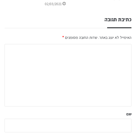
02/03/2021
כתיבת תגובה
האימייל לא יוצג באתר.
שדות החובה מסומנים
*
ה
ת
ג
ו
ב
ה
ש
ל
שם
ך
*