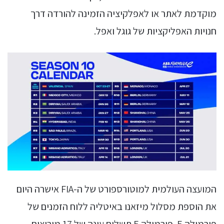
מוקדמת לאתר או לאפלקיציה הזמינה להורדה דרך
חנויות האפליקציות של גוגל ואפל.
המועצה העולמית למוטורספורט של ה-FIA אישרה היום
את הוספת מסלול מיזאנו באיטליה ללוח הזמנים של
פורמולה E. פורמולה E תשלים עונה של 17 מירוצים