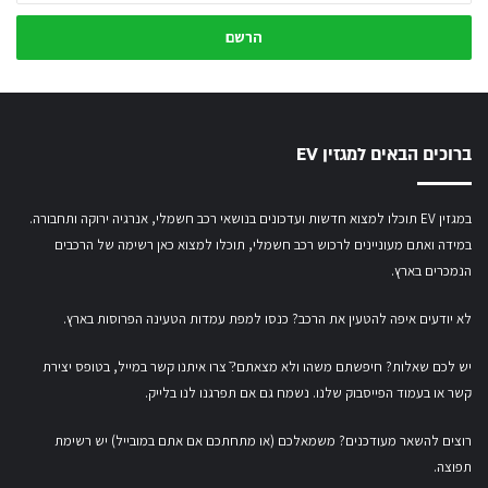
כתובת
המייל
שלך
ברוכים הבאים למגזין EV
במגזין EV תוכלו למצוא חדשות ועדכונים בנושאי רכב חשמלי, אנרגיה ירוקה ותחבורה.
במידה ואתם מעוניינים לרכוש רכב חשמלי,
תוכלו למצוא כאן רשימה של הרכבים
הנמכרים בארץ.
לא יודעים איפה להטעין את הרכב? כנסו
למפת עמדות הטעינה הפרוסות בארץ
.
יש לכם שאלות? חיפשתם משהו ולא מצאתם?ֿ צרו איתנו קשר במייל,
בטופס יצירת
קשר
או
בעמוד הפייסבוק שלנו
. נשמח גם אם תפרגנו לנו בלייק.
רוצים להשאר מעודכנים? משמאלכם (או מתחתכם אם אתם במובייל) יש רשימת
תפוצה.