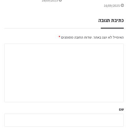
16/09/2025
16/09/2025
כתיבת תגובה
האימייל לא יוצג באתר.
שדות החובה מסומנים
*
ה
ת
ג
ו
ב
ה
ש
ל
שם
ך
*