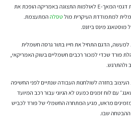
ומצטופפת, זה מהפך שקרה כמעט בין-לילה. הגעת דגמי המאך-E לאולמות התצוגה באמריקה הופכת את
טו
מלית למתמודדת העיקרית מול
טסלה
המתעצמת.
ייע
תפ
 מוסטאנג מינס ביזנס.
צד
למעשה, הדגם התחיל את חייו בתור גרסה חשמלית
הלת פורד שכדי למכור רכבים חשמליים בשוק האמריקאי,
ב ולהתרגש.
ת העיצוב בחזרה לשולחנות העבודה שנתיים לפני החשיפה
״חישבו מוסטאנג״ עם לוח זמנים כמעט לא הגיוני עבור רכב המיועד
המזמינים מראש, מגיע המתחרה החשמלי של פורד לכביש
 ההבטחה שבו.