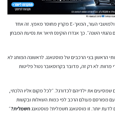
״זה היה חלק. מהתנועה השקטה לגוף הרכב הנוצץ ולמושבי העור, המאך-E מקרין מחוסר מאמץ. זה אחד
הגתי השנה״. כך אנדרו הוקינס תיאר את נסיעת המבחן
ותי הראשון בצי הרכבים של מוסטאנג. לראשונה המותג לא
מושב אחורי מרווח. לא רק זה, מדובר בקרוסאובר נטול פליטות
 שמסיעים את ילדיהם לכדורגל. ״לכל מקום אליו הלכתי,
 עם מפורסם מעולם הרכב לפי כמות השאלות ובקשות
ם לדעת יותר. זו מוסטאנג חשמלית? מוסטאנג
חשמלית?
״