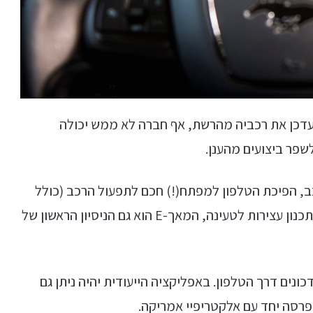
דכן את רכביה מהרשת, אף חברה לא ממש יכולה
פר ביצועים מהענן.
ול מערכות הרכב, הפיכת הטלפון למפתח(!) חכם לתפעול הרכב (כולל
פתיחת חלונות ותא המטען), מעקב אחר הסוללה ותכנון עצירות לטעינה, המאך-E הוא גם הניסיון הראשון של
כונים דרך הטלפון. באפליקציה הייעודית יהיה ניתן גם
רסה יחד עם אלקטריפיי אמריקה.