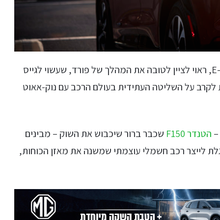
רגע לפני שנצלול ליתרונות (ולחסרונות) של המאך-E, ראוי לציין לטובה את המהלך של פורד, שעשוי לגייס
ת לקרב על השליטה העתידית בעולם הרכב עם נוק-אאוט
–
הטנדר F150
שכבר ברור שיכבוש את השוק – מבינים
לת לייצר רכב חשמלי עוצמתי שמשנה את מאזן הכוחות,